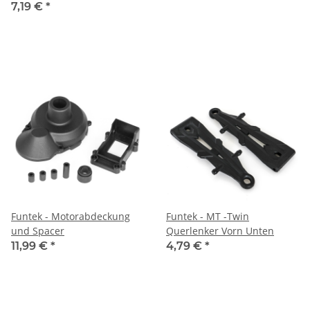
21121)
7,19 €
*
Funtek - Motorabdeckung
Funtek - MT -Twin
und Spacer
Querlenker Vorn Unten
11,99 €
*
4,79 €
*