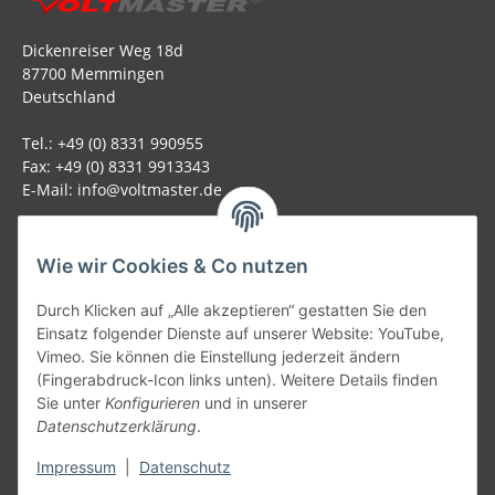
Dickenreiser Weg 18d
87700 Memmingen
Deutschland
Tel.: +49 (0) 8331 990955
Fax: +49 (0) 8331 9913343
E-Mail: info@voltmaster.de
Rechtliches
Wie wir Cookies & Co nutzen
Informationen
Durch Klicken auf „Alle akzeptieren“ gestatten Sie den
Einsatz folgender Dienste auf unserer Website: YouTube,
Allgemein
Vimeo. Sie können die Einstellung jederzeit ändern
(Fingerabdruck-Icon links unten). Weitere Details finden
Sie unter
Konfigurieren
und in unserer
Teil unseres Netzwerks:
Datenschutzerklärung
.
SmoliTec - Safety. Simplified. Worldwide. ( B2B Shop )
Impressum
|
Datenschutz