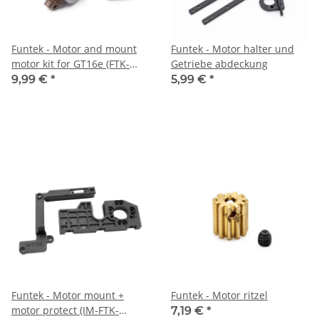
Funtek - Motor and mount
Funtek - Motor halter und
motor kit for GT16e (FTK-
Getriebe abdeckung
24010)
9,99 €
*
5,99 €
*
Funtek - Motor mount +
Funtek - Motor ritzel
motor protect (IM-FTK-
7,19 €
*