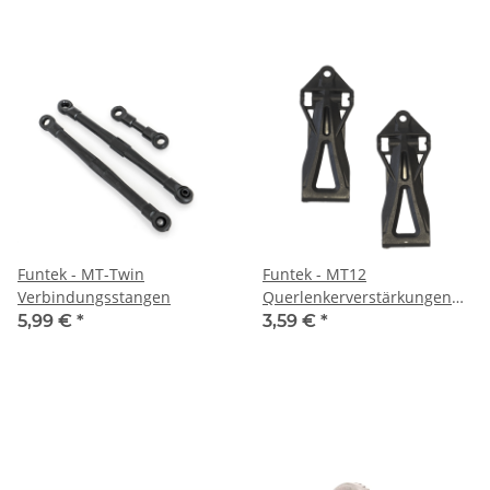
Funtek - MT-Twin
Funtek - MT12
Verbindungsstangen
Querlenkerverstärkungen
(rinks und rechts)
5,99 €
*
3,59 €
*