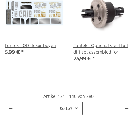
Funtek - OD dekor bogen
Funtek - Optional steel full
diff set assembled for
5,99 €
*
GT16e (FTK-24203)
23,99 €
*
Artikel 121 - 140 von 280
Seite
7