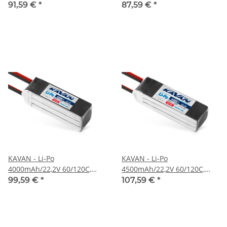
73,2Wh (KAV33.6066)
82,1Wh (KAV33.6068)
91,59 €
*
87,59 €
*
KAVAN - Li-Po
KAVAN - Li-Po
4000mAh/22,2V 60/120C,
4500mAh/22,2V 60/120C,
88,8Wh (KAV33.6070)
99,9Wh (KAV33.6072)
99,59 €
*
107,59 €
*