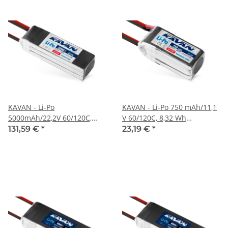
KAVAN - Li-Po
KAVAN - Li-Po 750 mAh/11,1
5000mAh/22,2V 60/120C,
V 60/120C, 8,32 Wh
111Wh (KAV33.6074)
(KAV33.6078)
131,59 €
*
23,19 €
*