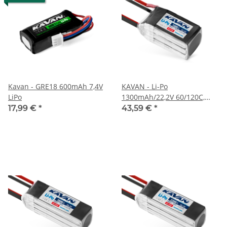
Kavan - GRE18 600mAh 7,4V
KAVAN - Li-Po
LiPo
1300mAh/22,2V 60/120C,
28,8Wh (KAV33.6060)
17,99 €
*
43,59 €
*