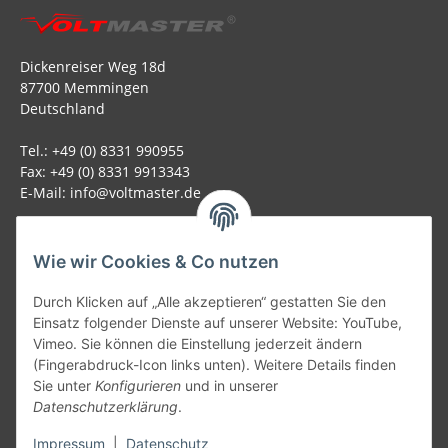
Dickenreiser Weg 18d
87700 Memmingen
Deutschland
Tel.: +49 (0) 8331 990955
Fax: +49 (0) 8331 9913343
E-Mail: info@voltmaster.de
Rechtliches
Wie wir Cookies & Co nutzen
Informationen
Durch Klicken auf „Alle akzeptieren“ gestatten Sie den
Einsatz folgender Dienste auf unserer Website: YouTube,
Allgemein
Vimeo. Sie können die Einstellung jederzeit ändern
(Fingerabdruck-Icon links unten). Weitere Details finden
Sie unter
Konfigurieren
und in unserer
Teil unseres Netzwerks:
Datenschutzerklärung
.
SmoliTec - Safety. Simplified. Worldwide. ( B2B Shop )
Impressum
|
Datenschutz