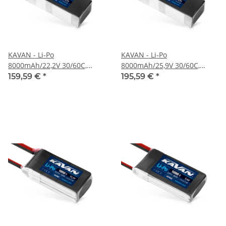
KAVAN - Li-Po
KAVAN - Li-Po
8000mAh/22,2V 30/60C,
8000mAh/25,9V 30/60C,
177,6Wh (KAV33.6056)
207,2Wh (KAV33.6058)
159,59 €
*
195,59 €
*