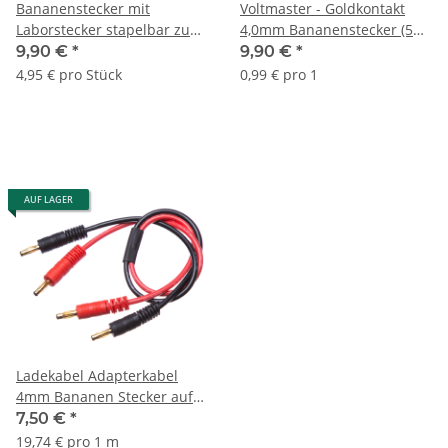
Bananenstecker mit
Voltmaster - Goldkontakt
Laborstecker stapelbar zum
4,0mm Bananenstecker (5
Löten (1 Paar)
Paar)
9,90 €
*
9,90 €
*
4,95 € pro Stück
0,99 € pro 1
AUF LAGER
Ladekabel Adapterkabel
4mm Bananen Stecker auf
Stecker - 38cm
7,50 €
*
19,74 € pro 1 m