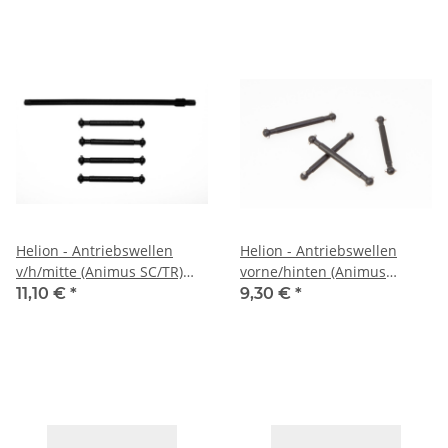
Helion - Antriebswellen
Helion - Antriebswellen
v/h/mitte (Animus SC/TR)
vorne/hinten (Animus
(HLNA0009)
SC/TR) (HLNA0009A)
11,10 €
*
9,30 €
*