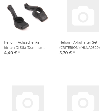
Helion - Achsschenkel
Helion - Akkuhalter Set
hinten (2 Stk) (Dominus
(CRITERION) (HLNA0320)
SC/TR) (HLNA0112)
4,40 €
*
5,70 €
*