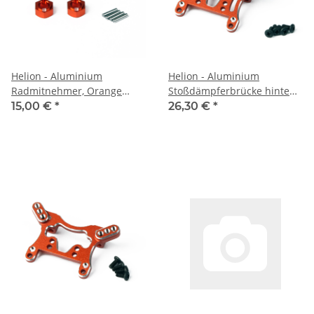
Helion - Aluminium
Helion - Aluminium
Radmitnehmer, Orange
Stoßdämpferbrücke hinten,
(Animus SC/TR) (HLNA0172)
Orange (Animus SC/TR)
15,00 €
*
26,30 €
*
(HLNA0168)