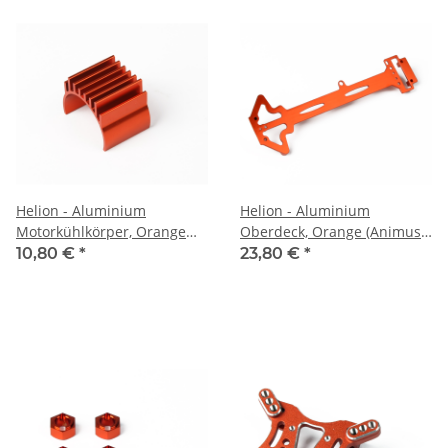
Helion - Aluminium
Helion - Aluminium
Motorkühlkörper, Orange
Oberdeck, Orange (Animus
(Animus SC/TR) (HLNA0176)
SC/TR) (HLNA0166)
10,80 €
*
23,80 €
*