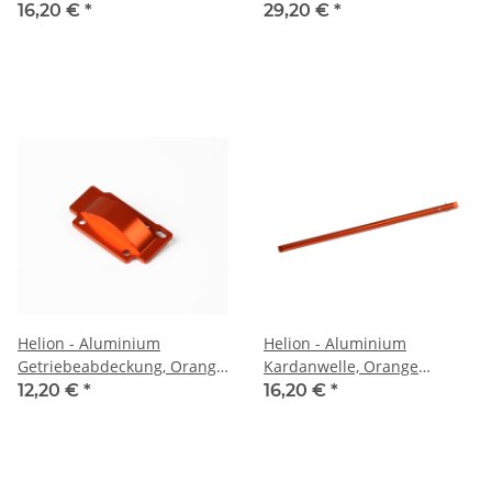
SC/TR) (HLNA0165)
(HLNA0171)
16,20 €
*
29,20 €
*
Helion - Aluminium
Helion - Aluminium
Getriebeabdeckung, Orange
Kardanwelle, Orange
(Animus SC/TR) (HLNA0173)
(Animus SC/TR) (HLNA0174)
12,20 €
*
16,20 €
*