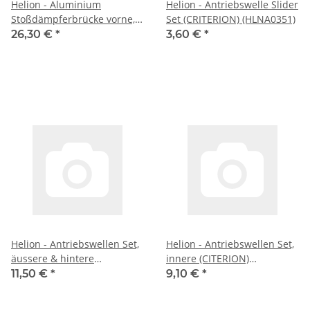
Helion - Aluminium
Helion - Antriebswelle Slider
Stoßdämpferbrücke vorne,
Set (CRITERION) (HLNA0351)
Orange (Animus SC/TR)
26,30 €
*
3,60 €
*
(HLNA0169)
Helion - Antriebswellen Set,
Helion - Antriebswellen Set,
äussere & hintere
innere (CITERION)
Radachsen (CITERION)
(HLNA0343)
11,50 €
*
9,10 €
*
(HLNA0344)