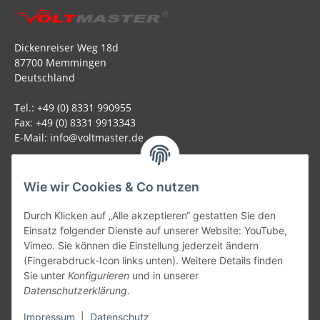
Dickenreiser Weg 18d
87700 Memmingen
Deutschland
Tel.: +49 (0) 8331 990955
Fax: +49 (0) 8331 9913343
E-Mail: info@voltmaster.de
Rechtliches
Wie wir Cookies & Co nutzen
Informationen
Durch Klicken auf „Alle akzeptieren“ gestatten Sie den
Einsatz folgender Dienste auf unserer Website: YouTube,
Allgemein
Vimeo. Sie können die Einstellung jederzeit ändern
(Fingerabdruck-Icon links unten). Weitere Details finden
Sie unter
Konfigurieren
und in unserer
Teil unseres Netzwerks:
Datenschutzerklärung
.
SmoliTec - Safety. Simplified. Worldwide. ( B2B Shop )
Impressum
|
Datenschutz