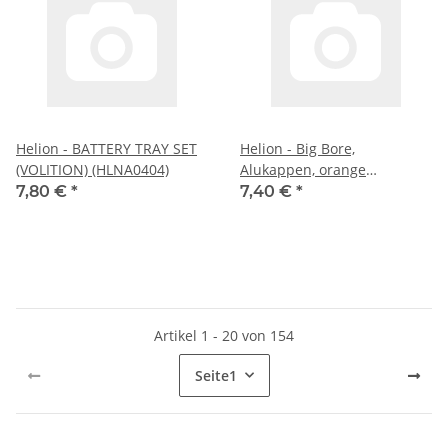
Helion - BATTERY TRAY SET
Helion - Big Bore,
(VOLITION) (HLNA0404)
Alukappen, orange
(Dominus) (HLNA0238)
7,80 €
*
7,40 €
*
Artikel 1 - 20 von 154
Seite
1