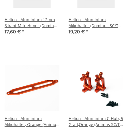
Helion - Aluminium 12mm
Helion - Aluminium
6-kant Mitnehmer (Dominus
Akkuhalter (Dominus SC/TR)
SC/TR) (HLNA0178)
(HLNA0180)
17,60 €
*
19,20 €
*
Helion - Aluminium
Helion - Aluminium C-Hub, 5
Akkuhalter, Orange (Animus
Grad,Orange (Animus SC/TR)