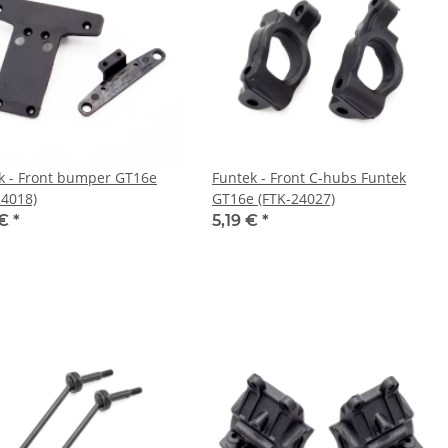
k - Front bumper GT16e
Funtek - Front C-hubs Funtek
24018)
GT16e (FTK-24027)
 €
*
5,19 €
*