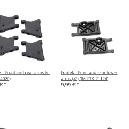
 - Front and rear arms kit
Funtek - Front and rear lower
24020)
arms (x2) (IM-FTK-21124)
 €
*
9,99 €
*