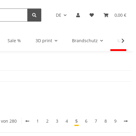
DE
0,00 €
Sale %
3D print
Brandschutz
Unsortie
0 von 280
1
2
3
4
5
6
7
8
9