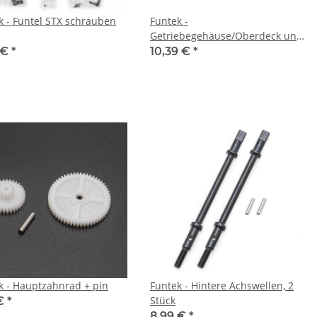
k - Funtel STX schrauben
Funtek -
Getriebegehäuse/Oberdeck und
Akkuabdeckung, 2020 Version
 €
*
10,39 €
*
k - Hauptzahnrad + pin
Funtek - Hintere Achswellen, 2
Stück
 €
*
8,99 €
*