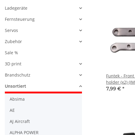
Ladegeräte
Fernsteuerung
Servos
Zubehör
Sale %
3D print
Brandschutz
Funtek - Fron
holder (x2) (I
Unsortiert
7,99 €
*
Absima
AE
AJ Aircraft
ALPHA POWER