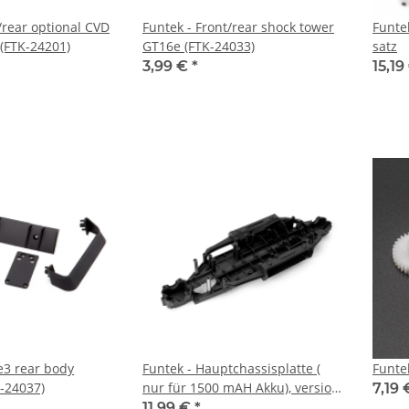
/rear optional CVD
Funtek - Front/rear shock tower
Funte
 (FTK-24201)
GT16e (FTK-24033)
satz
3,99 €
*
15,19
e3 rear body
Funtek - Hauptchassisplatte (
Funte
K-24037)
nur für 1500 mAH Akku), version
7,19
2020
11,99 €
*