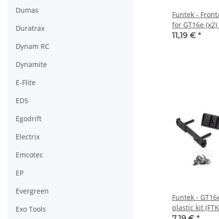
Dumas
Funtek - Front
for GT16e (x2)
Duratrax
11,19 €
*
Dynam RC
Dynamite
E-Flite
EDS
Egodrift
Electrix
Emcotec
EP
Evergreen
Funtek - GT16
plastic kit (FT
Exo Tools
7,19 €
*