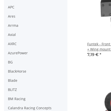
APC
Ares
Arrma
Axial
AXRC
Funtek - Front
+ Wing mount 
AzurePower
7,19 €
*
BG
BlackHorse
Blade
BLITZ
BM Racing
Calandra Racing Concepts