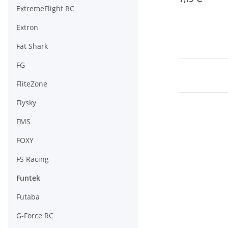
ExtremeFlight RC
Extron
Fat Shark
FG
FliteZone
Flysky
FMS
FOXY
FS Racing
Funtek
Futaba
G-Force RC