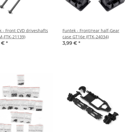
k - Front CVD driveshafts
Funtek - Front/rear half-Gear
IM-FTK-21139)
case GT16e (FTK-24034)
9 €
*
3,99 €
*