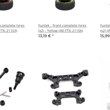
 complete tyres
Funtek - Front complete tyres
Funte
-FTK-21103)
(x2) - Yellow (IM-FTK-21106)
(x2) (
13,19 €
*
15,9