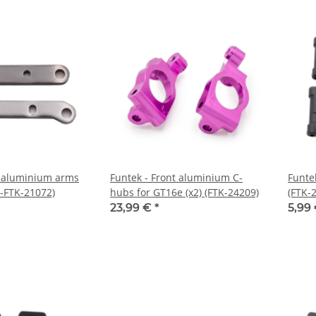
t aluminium arms
Funtek - Front aluminium C-
Funtek
M-FTK-21072)
hubs for GT16e (x2) (FTK-24209)
(FTK-
23,99 €
*
5,99