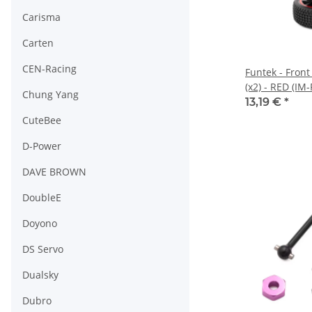
Carisma
Carten
CEN-Racing
Funtek - Front
(x2) - RED (IM
Chung Yang
13,19 €
*
CuteBee
D-Power
DAVE BROWN
DoubleE
Doyono
DS Servo
Dualsky
Dubro