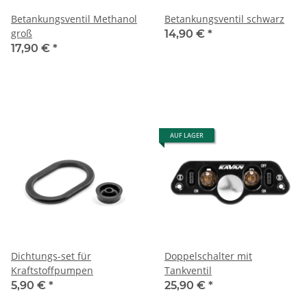
Betankungsventil Methanol
Betankungsventil schwarz
groß
14,90 €
*
17,90 €
*
AUF LAGER
Dichtungs-set für
Doppelschalter mit
Kraftstoffpumpen
Tankventil
5,90 €
*
25,90 €
*