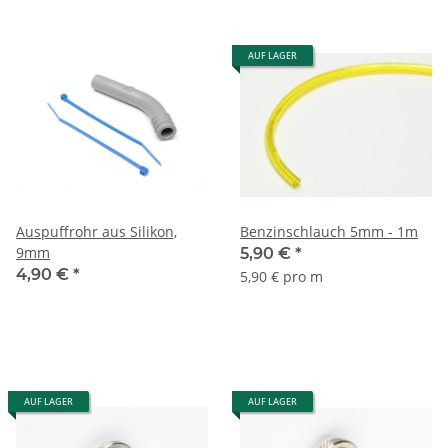
AUF LAGER
Auspuffrohr aus Silikon,
Benzinschlauch 5mm - 1m
9mm
5,90 €
*
4,90 €
*
5,90 € pro m
AUF LAGER
AUF LAGER