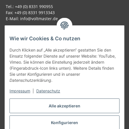
Tel.: +49 (0) 8331 990955
Fax: +49 (0) 8331 9913343
E-Mail: info@voltmaster.de
Rechtliches
Wie wir Cookies & Co nutzen
Informationen
Durch Klicken auf „Alle akzeptieren“ gestatten Sie den
Einsatz folgender Dienste auf unserer Website: YouTube,
Allgemein
Vimeo. Sie können die Einstellung jederzeit ändern
(Fingerabdruck-Icon links unten). Weitere Details finden
Sie unter
Konfigurieren
und in unserer
Teil unseres Netzwerks:
Datenschutzerklärung
.
SmoliTec - Safety. Simplified. Worldwide. ( B2B Shop )
Impressum
|
Datenschutz
Vertrag widerrufen
Alle akzeptieren
Konfigurieren