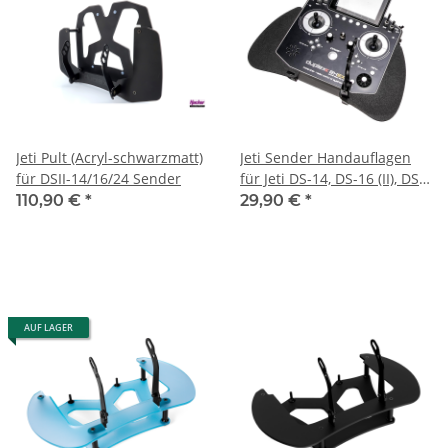
Jeti Pult (Acryl-schwarzmatt)
Jeti Sender Handauflagen
für DSII-14/16/24 Sender
für Jeti DS-14, DS-16 (II), DS-
24 (1 Paar)
110,90 €
*
29,90 €
*
AUF LAGER