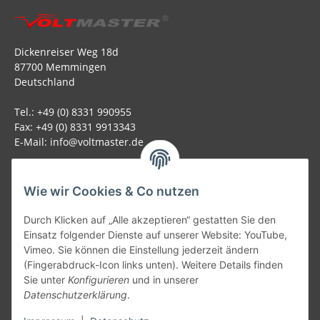
Dickenreiser Weg 18d
87700 Memmingen
Deutschland
Tel.: +49 (0) 8331 990955
Fax: +49 (0) 8331 9913343
E-Mail: info@voltmaster.de
Rechtliches
Wie wir Cookies & Co nutzen
Informationen
Durch Klicken auf „Alle akzeptieren“ gestatten Sie den
Einsatz folgender Dienste auf unserer Website: YouTube,
Allgemein
Vimeo. Sie können die Einstellung jederzeit ändern
(Fingerabdruck-Icon links unten). Weitere Details finden
Sie unter
Konfigurieren
und in unserer
Teil unseres Netzwerks:
Datenschutzerklärung
.
SmoliTec - Safety. Simplified. Worldwide. ( B2B Shop )