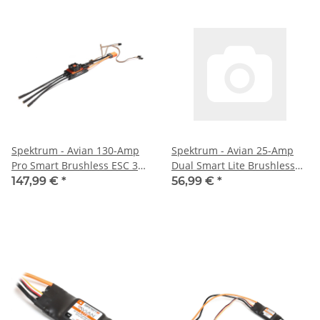
Spektrum - Avian 130-Amp
Spektrum - Avian 25-Amp
Pro Smart Brushless ESC 3S-
Dual Smart Lite Brushless
6S (SPMXAE2130)
ESC 3S-4S: IC3
147,99 €
*
56,99 €
*
(SPMXAE0225A)