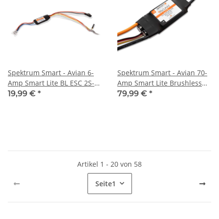
Spektrum Smart - Avian 6-
Spektrum Smart - Avian 70-
Amp Smart Lite BL ESC 2S-
Amp Smart Lite Brushless
3S UMX 3-Pin (SPMXAE06)
ESC 3S-6S: IC3 Ver. E
19,99 €
*
79,99 €
*
(SPMXAE70E)
Artikel 1 - 20 von 58
Seite
1