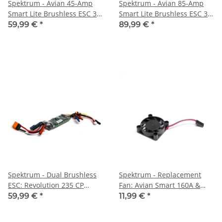
Spektrum - Avian 45-Amp
Spektrum - Avian 85-Amp
Smart Lite Brushless ESC 3S-
Smart Lite Brushless ESC 3S-
4S: IC3 (SPMXAE45D)
6S: IC3 (SPMXAE85B)
59,99 €
*
89,99 €
*
Spektrum - Dual Brushless
Spektrum - Replacement
ESC: Revolution 235 CP
Fan: Avian Smart 160A &
(SPMXAE1020C)
200A ESC (SPMXAEF3)
59,99 €
*
11,99 €
*