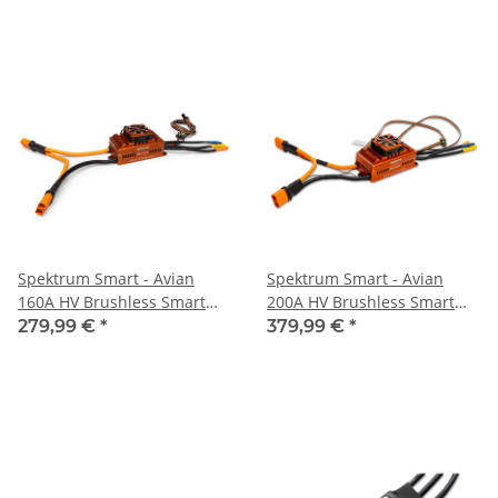
Spektrum Smart - Avian
Spektrum Smart - Avian
160A HV Brushless Smart
200A HV Brushless Smart
ESC 6S-14S (SPMXAE1160HV)
ESC 6S-14S (SPMXAE1200HV)
279,99 €
*
379,99 €
*