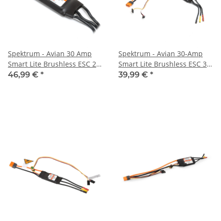
Spektrum - Avian 30 Amp
Spektrum - Avian 30-Amp
Smart Lite Brushless ESC 2S-
Smart Lite Brushless ESC 3S-
4S: IC3 (SPMXAE30D)
4S: IC2 (SPMXAE30E)
46,99 €
*
39,99 €
*