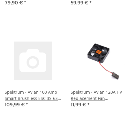
79,90 €
*
59,99 €
*
Spektrum - Avian 100 Amp
Spektrum - Avian 120A HV
Smart Brushless ESC 3S-6S
Replacement Fan
(SPMXAE1100B)
(SPMXAEF2)
109,99 €
*
11,99 €
*