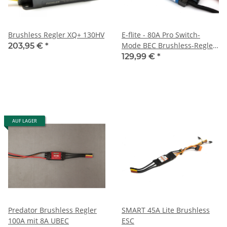
Brushless Regler XQ+ 130HV
E-flite - 80A Pro Switch-
Mode BEC Brushless-Regler
203,95 €
*
mit EC5-Stecker
129,99 €
*
AUF LAGER
Predator Brushless Regler
SMART 45A Lite Brushless
100A mit 8A UBEC
ESC