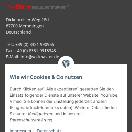
Dickenreiser Weg 18d
87700 Memmingen
Deutschland
Tel.: +49 (0) 8331 990955
Fax: +49 (0) 8331 9913343
E-Mail: info@voltmaster.de
Rechtliches
Wie wir Cookies & Co nutzen
Informationen
Durch Klicken auf „Alle akzeptieren“ gestatten Sie den
Einsatz folgender Dienste auf unserer Website: YouTube,
Allgemein
Vimeo. Sie können die Einstellung jederzeit ändern
(Fingerabdruck-Icon links unten). Weitere Details finden
Sie unter
Konfigurieren
und in unserer
Teil unseres Netzwerks:
Datenschutzerklärung
.
SmoliTec - Safety. Simplified. Worldwide. ( B2B Shop )
Impressum
|
Datenschutz