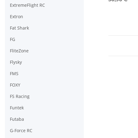
ExtremeFlight RC
Extron
Fat Shark
FG
FliteZone
Flysky
FMS
FOXY
FS Racing
Funtek
Futaba
G-Force RC