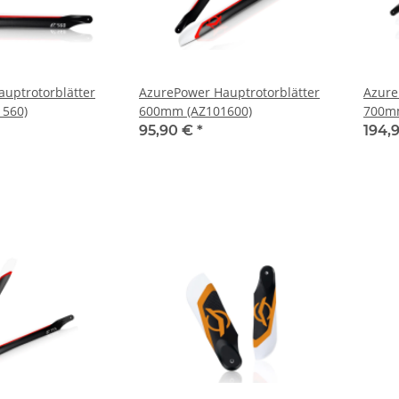
uptrotorblätter
AzurePower Hauptrotorblätter
Azure
560)
600mm (AZ101600)
700mm
95,90 €
*
194,