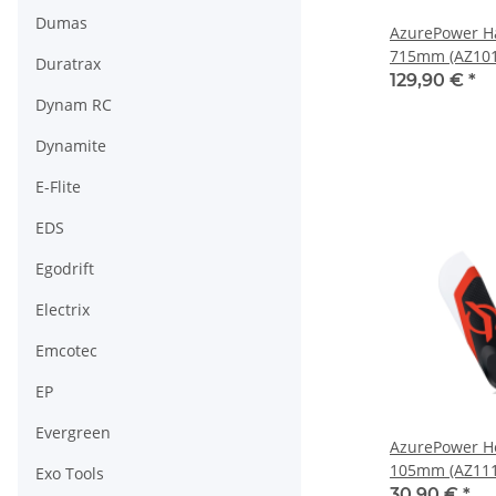
Dumas
AzurePower Ha
715mm (AZ101
Duratrax
129,90 €
*
Dynam RC
Dynamite
E-Flite
EDS
Egodrift
Electrix
Emcotec
EP
Evergreen
AzurePower He
105mm (AZ111
Exo Tools
30,90 €
*