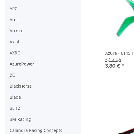
APC
Ares
Arrma
Axial
AXRC
Azure - 6145 
6,1 x 4,5
AzurePower
3,80 €
*
BG
BlackHorse
Blade
BLITZ
BM Racing
Calandra Racing Concepts