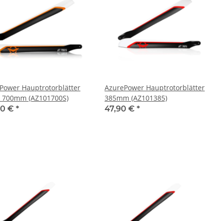
Power Hauptrotorblätter
AzurePower Hauptrotorblätter
) 700mm (AZ101700S)
385mm (AZ101385)
90 €
*
47,90 €
*