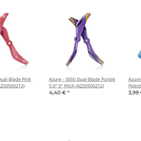
Dual-Blade Pink
Azure - 5050 Dual-Blade Purple
Azure
(AZ50500213)
5.0" 5" Pitch (AZ50500212)
Polest
(AZ51
4,40 €
*
3,99