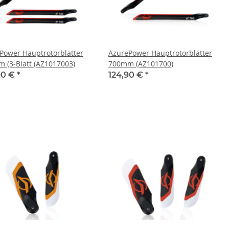
Power Hauptrotorblätter
AzurePower Hauptrotorblätter
 (3-Blatt (AZ1017003)
700mm (AZ101700)
90 €
*
124,90 €
*