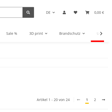
DE
0,00 €
Sale %
3D print
Brandschutz
Unsortie
Artikel 1 - 20 von 24
1
2