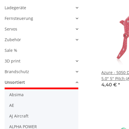
Ladegeräte
Fernsteuerung
Servos
Zubehör
Sale %
3D print
Brandschutz
Azure - 5050 
5.0" 5" Pitch 
Unsortiert
4,40 €
*
Absima
AE
AJ Aircraft
ALPHA POWER