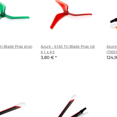
Tri-Blade Prop grün
Azure - 6145 Tri-Blade Prop rot
Azure
6,1 x 4,5
(700S
3,80 €
*
124,