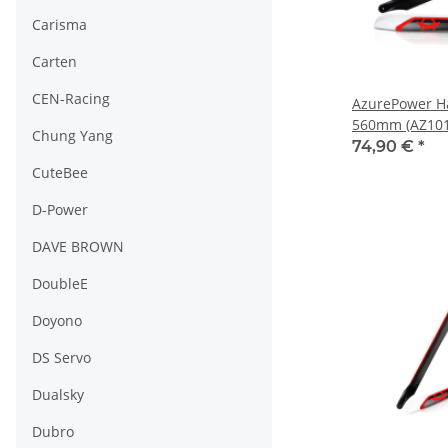
Carisma
Carten
CEN-Racing
AzurePower Ha
560mm (AZ101
Chung Yang
74,90 €
*
CuteBee
D-Power
DAVE BROWN
DoubleE
Doyono
DS Servo
Dualsky
Dubro