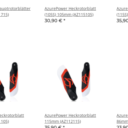
uptrotorblätter
AzurePower Heckrotorblatt
Azure
715)
(105S) 105mm (AZ115105)
(115S
30,90 €
*
35,9
ckrotorblatt
AzurePower Heckrotorblatt
Azure
105)
115mm (AZ112115)
86mm 
35,90 €
*
23,9