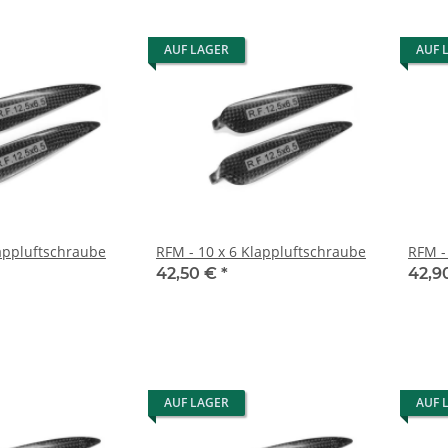
AUF LAGER
AUF 
lappluftschraube
RFM - 10 x 6 Klappluftschraube
RFM -
42,50 €
*
42,9
AUF LAGER
AUF 