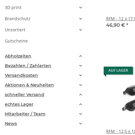
3D print
Brandschutz
RFM - 12 x 17
46,90 €
*
Unsortiert
Gutscheine
Abholzeiten
Bezahlen / Zahlarten
AUF LAGER
Versandkosten
Aktionen & Neuheiten
schneller Versand
echtes Lager
Mitarbeiter / Team
News
RFM - 12,5 x 1