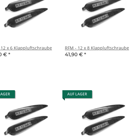
 12 x 6 Klappluftschraube
RFM - 12 x 8 Klappluftschraube
0 €
*
41,90 €
*
LAGER
AUF LAGER