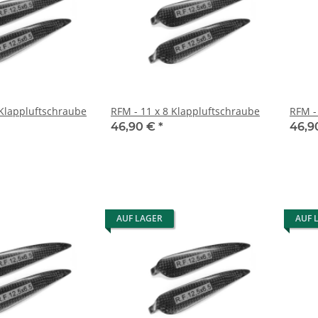
 Klappluftschraube
RFM - 11 x 8 Klappluftschraube
RFM -
46,90 €
*
46,9
AUF LAGER
AUF 