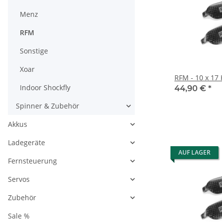
Menz
RFM
Sonstige
Xoar
RFM - 10 x 17
Indoor Shockfly
44,90 €
*
Spinner & Zubehör
Akkus
Ladegeräte
AUF LAGER
Fernsteuerung
Servos
Zubehör
Sale %