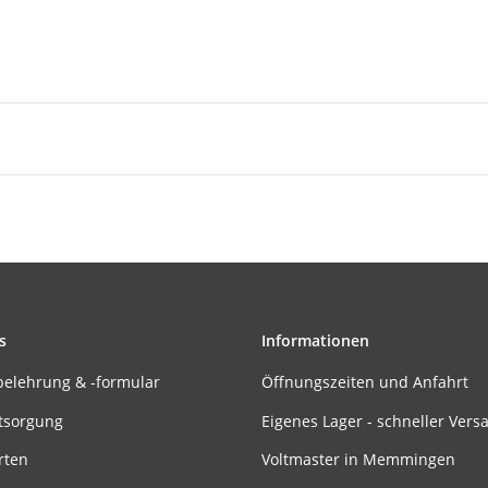
s
Informationen
belehrung & -formular
Öffnungszeiten und Anfahrt
tsorgung
Eigenes Lager - schneller Vers
rten
Voltmaster in Memmingen