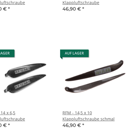
luftschraube
Klappluftschraube
0 €
*
46,90 €
*
LAGER
AUF LAGER
14 x 6,5
RFM - 14,5 x 10
luftschraube
Klappluftschraube schmal
0 €
*
46,90 €
*