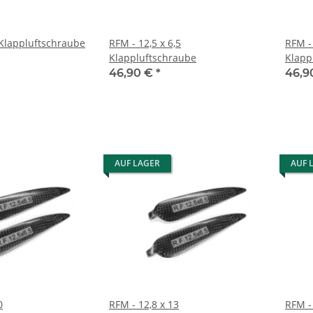
 Klappluftschraube
RFM - 12,5 x 6,5
RFM - 
Klappluftschraube
Klapp
46,90 €
*
46,9
AUF LAGER
AUF 
0
RFM - 12,8 x 13
RFM - 