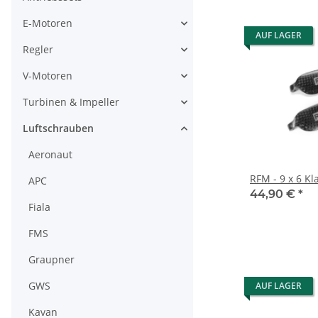
E-Motoren
AUF LAGER
Regler
V-Motoren
Turbinen & Impeller
Luftschrauben
Aeronaut
RFM - 9 x 6 K
APC
44,90 €
*
Fiala
FMS
Graupner
GWS
AUF LAGER
Kavan