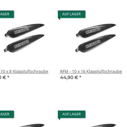
LAGER
AUF LAGER
 10 x 8 Klappluftschraube
RFM - 10 x 16 Klappluftschraube
0 €
*
44,90 €
*
LAGER
AUF LAGER