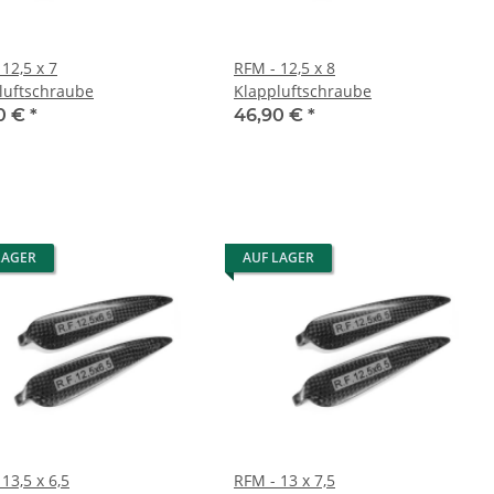
12,5 x 7
RFM - 12,5 x 8
luftschraube
Klappluftschraube
0 €
*
46,90 €
*
LAGER
AUF LAGER
13,5 x 6,5
RFM - 13 x 7,5