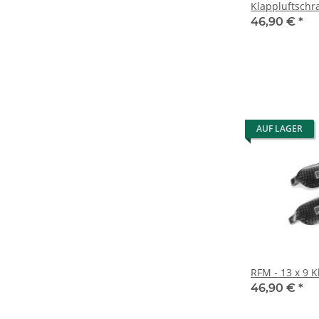
Klappluftschr
46,90 €
*
AUF LAGER
RFM - 13 x 9 
46,90 €
*