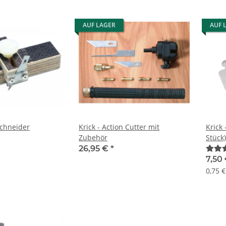
AUF LAGER
AUF 
schneider
Krick - Action Cutter mit
Krick
Zubehör
Stück)
26,95 €
*
7,50
0,75 €