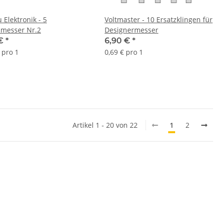
 Elektronik - 5
Voltmaster - 10 Ersatzklingen für
zmesser Nr.2
Designermesser
 €
*
6,90 €
*
 pro 1
0,69 € pro 1
Artikel 1 - 20 von 22
1
2