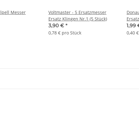
alpell Messer
Voltmaster - 5 Ersatzmesser
Donau
Ersatz Klingen Nr.1 (5 Stück)
Ersat
3,90 €
*
1,99
0,78 € pro Stück
0,40 €