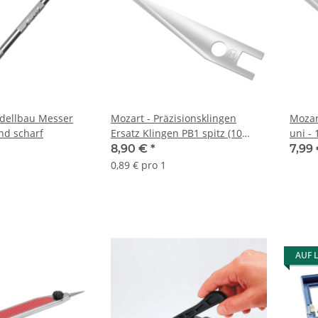
dellbau Messer
Mozart - Präzisionsklingen
Mozar
nd scharf
Ersatz Klingen PB1 spitz (10
uni - 
Stück)
8,90 €
*
7,99
0,89 € pro 1
AUF 