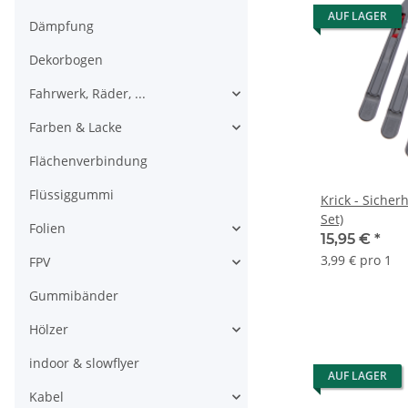
AUF LAGER
Dämpfung
Dekorbogen
Fahrwerk, Räder, ...
Farben & Lacke
Flächenverbindung
Flüssiggummi
Krick - Sicherh
Set)
Folien
15,95 €
*
3,99 € pro 1
FPV
Gummibänder
Hölzer
indoor & slowflyer
AUF LAGER
Kabel