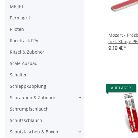
MP JET
Permagrit
Piloten
Mozart - Präz
Racetrack FPV
inkl. Klinge P
9,19 €
*
Ritzel & Zubehör
Scale Ausbau
Schalter
Schleppkupplung
AUF LAGER
Schrauben & Zubehör
Schrumpfschlauch
Schutzschlauch
Schutztaschen & Boxen