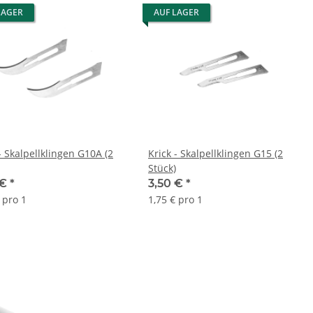
LAGER
AUF LAGER
- Skalpellklingen G10A (2
Krick - Skalpellklingen G15 (2
Stück)
 €
*
3,50 €
*
 pro 1
1,75 € pro 1