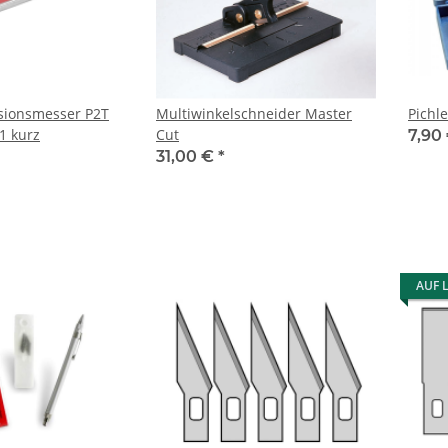
isionsmesser P2T
Multiwinkelschneider Master
Pichle
B1 kurz
Cut
7,90
31,00 €
*
AUF 