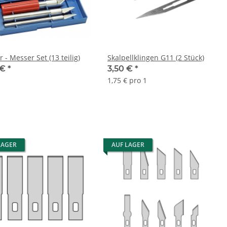
r - Messer Set (13 teilig)
Skalpellklingen G11 (2 Stück)
 €
*
3,50 €
*
1,75 € pro 1
LAGER
AUF LAGER