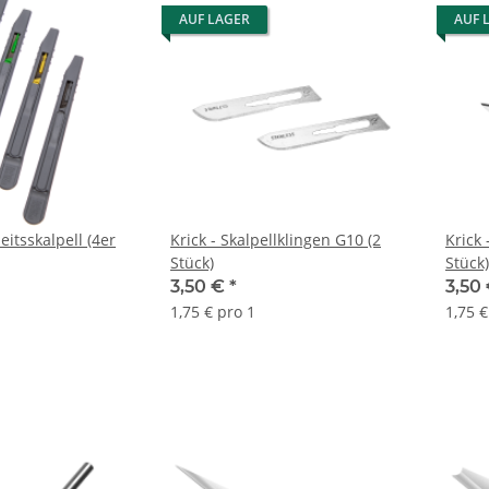
AUF LAGER
AUF 
eitsskalpell (4er
Krick - Skalpellklingen G10 (2
Krick 
Stück)
Stück)
3,50 €
*
3,50
1,75 € pro 1
1,75 €