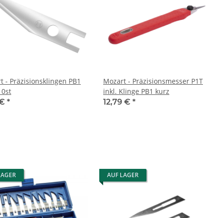
t - Präzisionsklingen PB1
Mozart - Präzisionsmesser P1T
10st
inkl. Klinge PB1 kurz
 €
*
12,79 €
*
LAGER
AUF LAGER