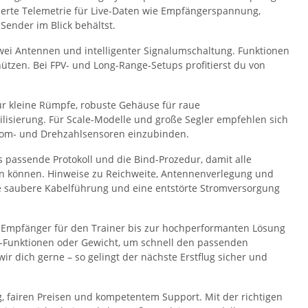
egrierte Telemetrie für Live-Daten wie Empfängerspannung,
Sender im Blick behältst.
wei Antennen und intelligenter Signalumschaltung. Funktionen
chützen. Bei FPV- und Long-Range-Setups profitierst du von
r kleine Rümpfe, robuste Gehäuse für raue
ilisierung. Für Scale-Modelle und große Segler empfehlen sich
rom- und Drehzahlsensoren einzubinden.
 passende Protokoll und die Bind-Prozedur, damit alle
den können. Hinweise zu Reichweite, Antennenverlegung und
e saubere Kabelführung und eine entstörte Stromversorgung
en Empfänger für den Trainer bis zur hochperformanten Lösung
trie-Funktionen oder Gewicht, um schnell den passenden
r dich gerne – so gelingt der nächste Erstflug sicher und
, fairen Preisen und kompetentem Support. Mit der richtigen