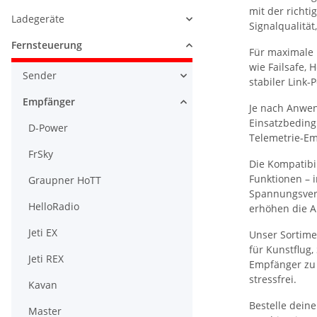
mit der richti
Ladegeräte
Signalqualität
Fernsteuerung
Für maximale 
wie Failsafe, 
Sender
stabiler Link-
Empfänger
Je nach Anwen
Einsatzbeding
D-Power
Telemetrie-Em
FrSky
Die Kompatibi
Funktionen – 
Graupner HoTT
Spannungsvers
HelloRadio
erhöhen die Au
Jeti EX
Unser Sortime
für Kunstflug,
Jeti REX
Empfänger zu 
stressfrei.
Kavan
Bestelle dein
Master