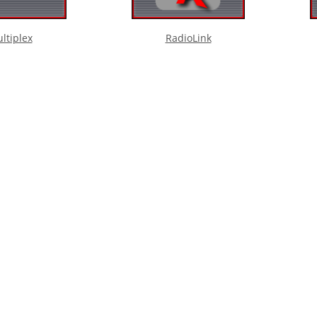
ltiplex
RadioLink