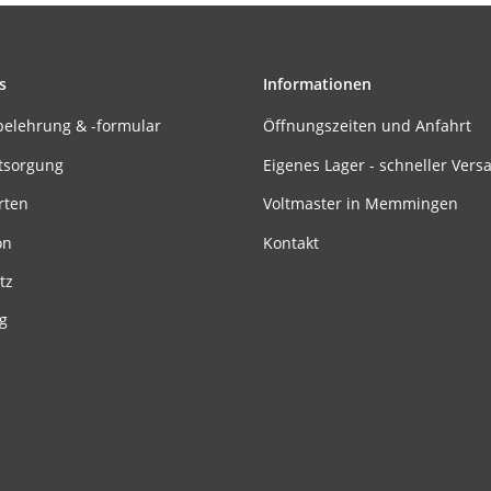
s
Informationen
belehrung & -formular
Öffnungszeiten und Anfahrt
tsorgung
Eigenes Lager - schneller Vers
rten
Voltmaster in Memmingen
on
Kontakt
tz
g