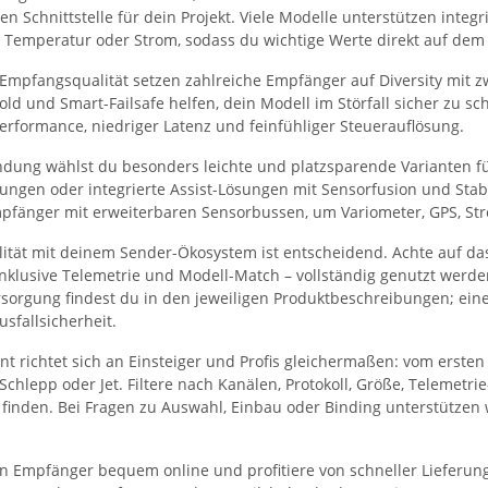
gen Schnittstelle für dein Projekt. Viele Modelle unterstützen int
, Temperatur oder Strom, sodass du wichtige Werte direkt auf dem 
Empfangsqualität setzen zahlreiche Empfänger auf Diversity mit z
Hold und Smart-Failsafe helfen, dein Modell im Störfall sicher zu s
Performance, niedriger Latenz und feinfühliger Steuerauflösung.
dung wählst du besonders leichte und platzsparende Varianten fü
ungen oder integrierte Assist-Lösungen mit Sensorfusion und Stab
pfänger mit erweiterbaren Sensorbussen, um Variometer, GPS, St
lität mit deinem Sender-Ökosystem ist entscheidend. Achte auf das
inklusive Telemetrie und Modell-Match – vollständig genutzt wer
orgung findest du in den jeweiligen Produktbeschreibungen; ein
sfallsicherheit.
nt richtet sich an Einsteiger und Profis gleichermaßen: vom erst
 Schlepp oder Jet. Filtere nach Kanälen, Protokoll, Größe, Teleme
finden. Bei Fragen zu Auswahl, Einbau oder Binding unterstützen wi
en Empfänger bequem online und profitiere von schneller Lieferung