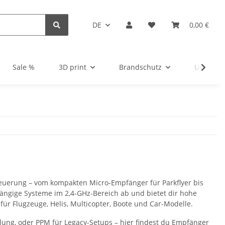
DE
0,00 €
Sale %
3D print
Brandschutz
Unsortie
teuerung – vom kompakten Micro-Empfänger für Parkflyer bis
ngige Systeme im 2,4-GHz-Bereich ab und bietet dir hohe
ür Flugzeuge, Helis, Multicopter, Boote und Car-Modelle.
ung, oder PPM für Legacy-Setups – hier findest du Empfänger