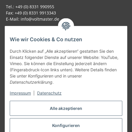
Tel.: +49 (0) 8331 990955
Fax: +49 (0) 8331 9913343
E-Mail: info@voltmaster.de
Rechtliches
Wie wir Cookies & Co nutzen
Informationen
Durch Klicken auf „Alle akzeptieren“ gestatten Sie den
Einsatz folgender Dienste auf unserer Website: YouTube,
Allgemein
Vimeo. Sie können die Einstellung jederzeit ändern
(Fingerabdruck-Icon links unten). Weitere Details finden
Sie unter
Konfigurieren
und in unserer
Teil unseres Netzwerks:
Datenschutzerklärung
.
SmoliTec - Safety. Simplified. Worldwide. ( B2B Shop )
Impressum
|
Datenschutz
Vertrag widerrufen
Alle akzeptieren
Konfigurieren