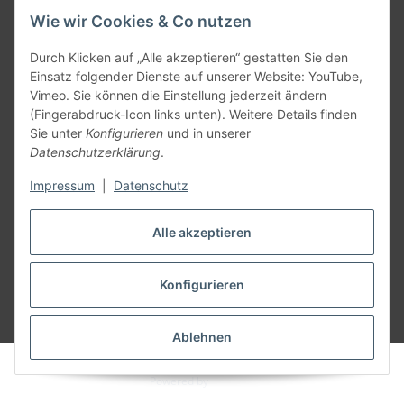
Wie wir Cookies & Co nutzen
Informationen
Durch Klicken auf „Alle akzeptieren“ gestatten Sie den
Einsatz folgender Dienste auf unserer Website: YouTube,
Allgemein
Vimeo. Sie können die Einstellung jederzeit ändern
(Fingerabdruck-Icon links unten). Weitere Details finden
Sie unter
Konfigurieren
und in unserer
Teil unseres Netzwerks:
Datenschutzerklärung
.
SmoliTec - Safety. Simplified. Worldwide. ( B2B Shop )
Impressum
|
Datenschutz
Vertrag widerrufen
Alle akzeptieren
Konfigurieren
* Alle Preise inkl. gesetzlicher USt., zzgl.
Versand
Ablehnen
© voltmaster.de
Powered by
JTL-Shop