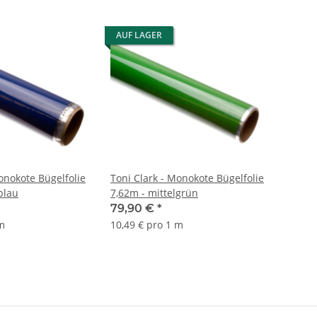
AUF LAGER
onokote Bügelfolie
Toni Clark - Monokote Bügelfolie
blau
7,62m - mittelgrün
79,90 €
*
 m
10,49 € pro 1 m