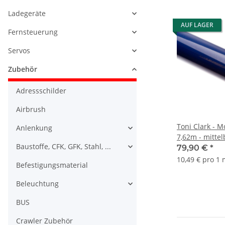
Ladegeräte
AUF LAGER
Fernsteuerung
Servos
Zubehör
Adressschilder
Airbrush
Toni Clark - M
Anlenkung
7,62m - mittel
Baustoffe, CFK, GFK, Stahl, ...
79,90 €
*
10,49 € pro 1
Befestigungsmaterial
Beleuchtung
BUS
Crawler Zubehör