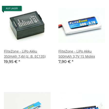
AUF LAGER
FliteZone - LiPo Akku
FliteZone - LiPo Akku
350mAh 7,4V (z. B. EC135)
500mAh 3,7V 1S Molex
19,95 €
*
7,90 €
*