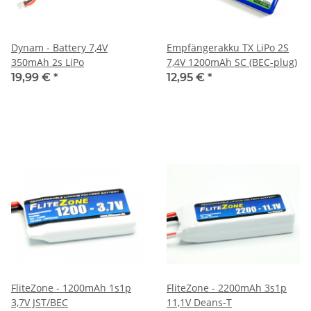
Dynam - Battery 7,4V
Empfängerakku TX LiPo 2S
350mAh 2s LiPo
7,4V 1200mAh SC (BEC-plug)
19,99 €
*
12,95 €
*
FliteZone - 1200mAh 1s1p
FliteZone - 2200mAh 3s1p
3,7V JST/BEC
11,1V Deans-T