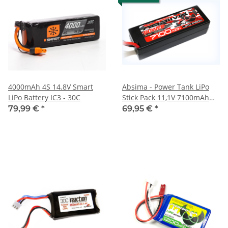
4000mAh 4S 14.8V Smart
Absima - Power Tank LiPo
LiPo Battery IC3 - 30C
Stick Pack 11,1V 7100mAh
Hardcase T-Plug - 60C
79,99 €
*
69,95 €
*