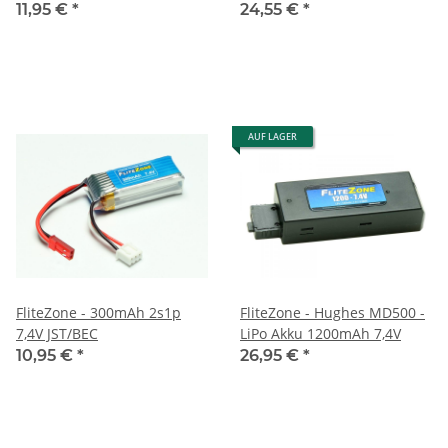
11,95 €
*
24,55 €
*
AUF LAGER
FliteZone - 300mAh 2s1p
FliteZone - Hughes MD500 -
7,4V JST/BEC
LiPo Akku 1200mAh 7,4V
10,95 €
*
26,95 €
*