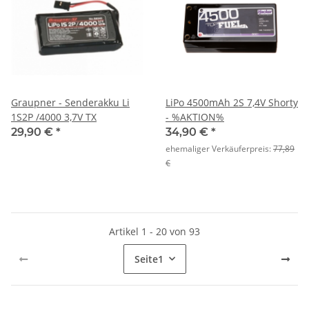
Graupner - Senderakku Li
LiPo 4500mAh 2S 7,4V Shorty
1S2P /4000 3,7V TX
- %AKTION%
29,90 €
*
34,90 €
*
ehemaliger Verkäuferpreis:
77,89
€
Artikel 1 - 20 von 93
Seite
1