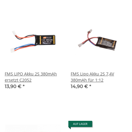
FMS LIPO Akku 2S 380mAh
FMS Lipo Akku 2S 7,4V
ersetzt C2052
380mAh für 1:12
13,90 €
*
14,90 €
*
AUF LAGER