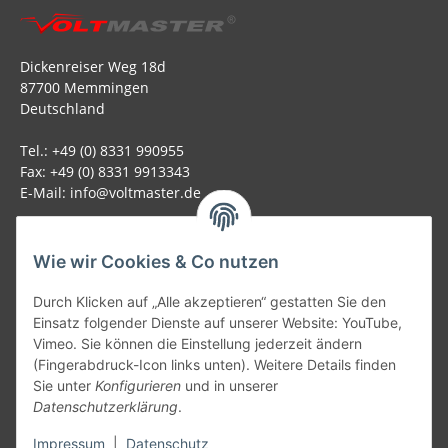
Dickenreiser Weg 18d
87700 Memmingen
Deutschland
Tel.: +49 (0) 8331 990955
Fax: +49 (0) 8331 9913343
E-Mail: info@voltmaster.de
Rechtliches
Wie wir Cookies & Co nutzen
Informationen
Durch Klicken auf „Alle akzeptieren“ gestatten Sie den
Einsatz folgender Dienste auf unserer Website: YouTube,
Allgemein
Vimeo. Sie können die Einstellung jederzeit ändern
(Fingerabdruck-Icon links unten). Weitere Details finden
Sie unter
Konfigurieren
und in unserer
Teil unseres Netzwerks:
Datenschutzerklärung
.
SmoliTec - Safety. Simplified. Worldwide. ( B2B Shop )
Impressum
|
Datenschutz