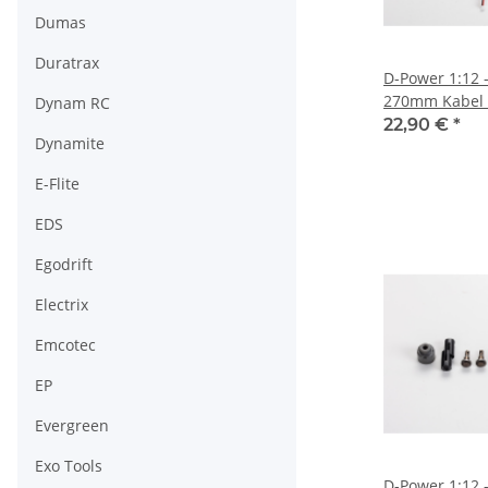
Dumas
Duratrax
D-Power 1:12 -
270mm Kabel 
Dynam RC
22,90 €
*
Dynamite
E-Flite
EDS
Egodrift
Electrix
Emcotec
EP
Evergreen
Exo Tools
D-Power 1:12 -