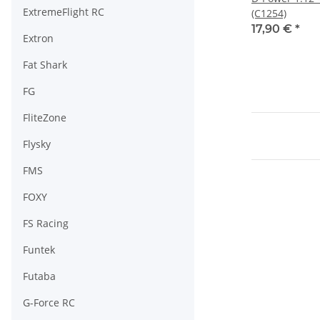
ExtremeFlight RC
(C1254)
17,90 €
*
Extron
Fat Shark
FG
FliteZone
Flysky
FMS
FOXY
FS Racing
Funtek
Futaba
G-Force RC