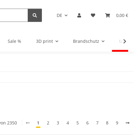
DE
0,00 €
Sale %
3D print
Brandschutz
Unsortie
 von 2350
1
2
3
4
5
6
7
8
9