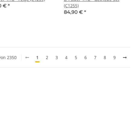
(C1255)
0 €
*
84,90 €
*
 von 2350
1
2
3
4
5
6
7
8
9