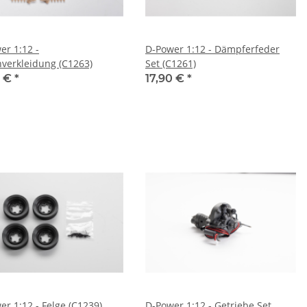
er 1:12 -
D-Power 1:12 - Dämpferfeder
verkleidung (C1263)
Set (C1261)
0 €
*
17,90 €
*
er 1:12 - Felge (C1239)
D-Power 1:12 - Getriebe Set