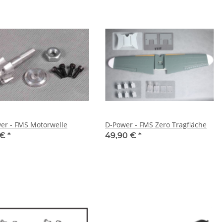
er - FMS Motorwelle
D-Power - FMS Zero Tragfläche
 €
*
49,90 €
*