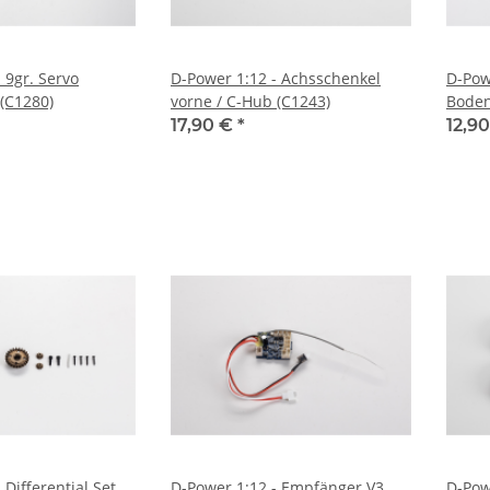
 9gr. Servo
D-Power 1:12 - Achsschenkel
D-Pow
(C1280)
vorne / C-Hub (C1243)
Boden
17,90 €
*
12,9
 Differential Set
D-Power 1:12 - Empfänger V3
D-Pow