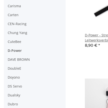
Carisma
Carten
CEN-Racing
Chung Yang
D-Power - Str
Leitwerksverbi
CuteBee
8,90 €
*
D-Power
DAVE BROWN
DoubleE
Doyono
DS Servo
Dualsky
Dubro