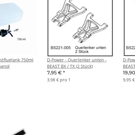
stflugtank 750ml
D-Power - Querlenker unten -
D-Pow
hanol
BEAST BX / TX (2 Stück)
BEAST 
7,95 €
*
19,9
3,98 € pro 1
9,95 €