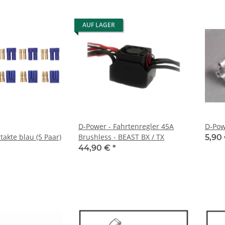
AUF LAGER
D-Power - Fahrtenregler 45A
D-Pow
akte blau (5 Paar)
Brushless - BEAST BX / TX
5,90
44,90 €
*