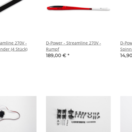
eamline 270V -
D-Power - Streamline 270V -
D-Pow
nder (4 Stück)
Rumpf
Spinn
189,00 €
*
14,9