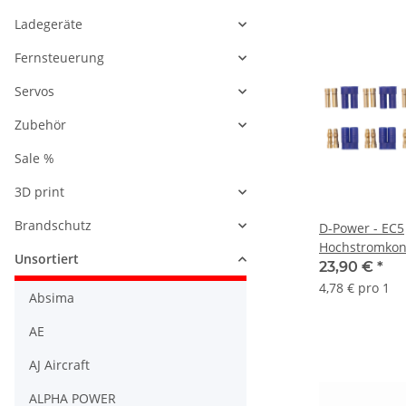
Ladegeräte
Fernsteuerung
Servos
Zubehör
Sale %
3D print
Brandschutz
D-Power - EC5
Hochstromkont
Unsortiert
23,90 €
*
4,78 € pro 1
Absima
AE
AJ Aircraft
ALPHA POWER