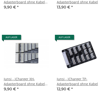
Adapterboard ohne Kabel
Adapterboard ohne Kabel
CB6 für 406 Duo
9,90 €
*
13,90 €
*
AUF LAGER
AUF LAGER
Junsi - iCharger XH-
Junsi - iCharger TP-
Adapterboard ohne Kabel
Adapterboard ohne Kabel
CB6 für 406 Duo
9,90 €
*
12,90 €
*