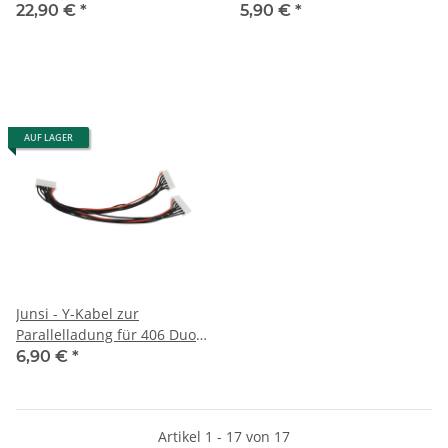
für X12
9 pin zu 11 pin - 150mm
22,90 €
*
5,90 €
*
AUF LAGER
Junsi - Y-Kabel zur
Parallelladung für 406 Duo -
7 pin zu 7 pin - 150mm
6,90 €
*
Artikel 1 - 17 von 17