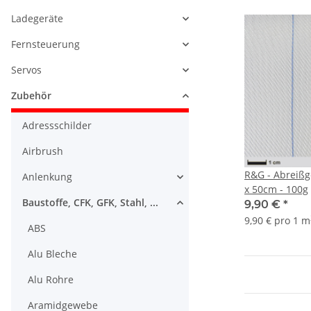
Ladegeräte
Fernsteuerung
Servos
Zubehör
Adressschilder
Airbrush
R&G - Abreiß
Anlenkung
x 50cm - 100g
Baustoffe, CFK, GFK, Stahl, ...
9,90 €
*
9,90 € pro 1 m
ABS
Alu Bleche
Alu Rohre
Aramidgewebe