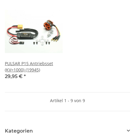
PULSAR P15 Antriebsset
(KV=1000) (19945)
29,95 €
*
Artikel 1 - 9 von 9
Kategorien