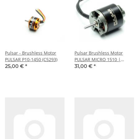
Pulsar - Brushless Motor
Pulsar Brushless Motor
PULSAR P10-1450 (C5293)
PULSAR MICRO 1510 |
1330KV (18236)
25,00 €
*
31,00 €
*