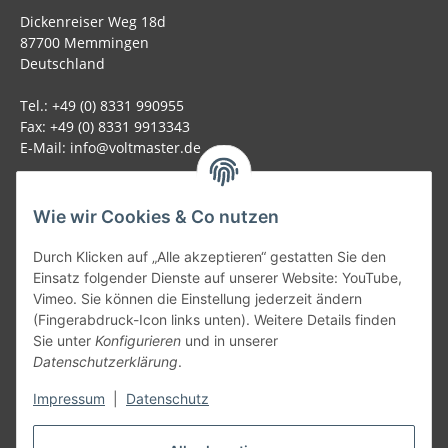
Dickenreiser Weg 18d
87700 Memmingen
Deutschland
Tel.: +49 (0) 8331 990955
Fax: +49 (0) 8331 9913343
E-Mail: info@voltmaster.de
Rechtliches
Wie wir Cookies & Co nutzen
Informationen
Durch Klicken auf „Alle akzeptieren“ gestatten Sie den
Einsatz folgender Dienste auf unserer Website: YouTube,
Allgemein
Vimeo. Sie können die Einstellung jederzeit ändern
(Fingerabdruck-Icon links unten). Weitere Details finden
Sie unter
Konfigurieren
und in unserer
Teil unseres Netzwerks:
Datenschutzerklärung
.
SmoliTec - Safety. Simplified. Worldwide. ( B2B Shop )
Impressum
|
Datenschutz
Vertrag widerrufen