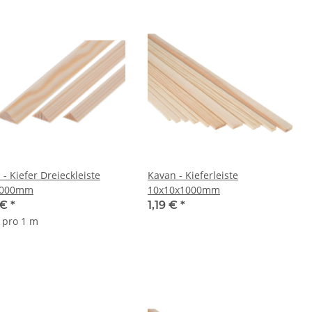
- Kiefer Dreieckleiste
Kavan - Kieferleiste
1000mm
10x10x1000mm
 €
*
1,19 €
*
€ pro 1 m