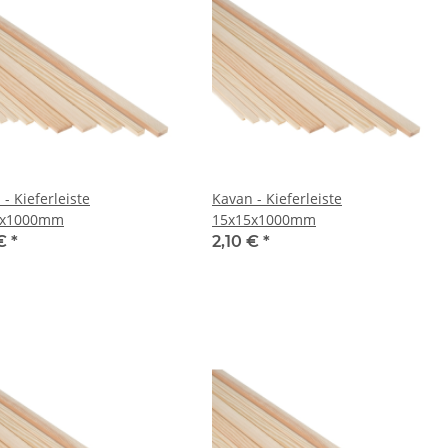
- Kieferleiste
Kavan - Kieferleiste
2x1000mm
15x15x1000mm
 €
*
2,10 €
*