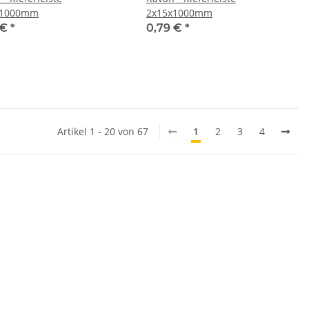
x1000mm
2x15x1000mm
 €
*
0,79 €
*
Artikel 1 - 20 von 67
1
2
3
4