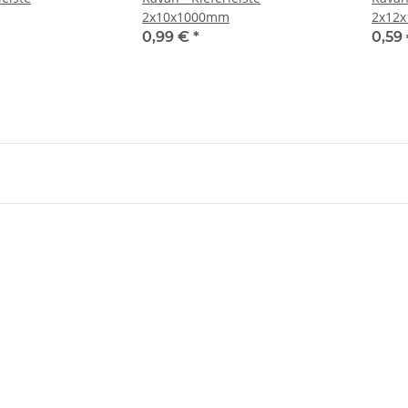
2x10x1000mm
2x12
0,99 €
*
0,59