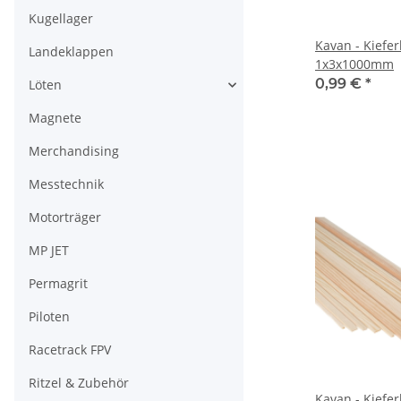
Kugellager
Kavan - Kiefer
Landeklappen
1x3x1000mm
0,99 €
*
Löten
Magnete
Merchandising
Messtechnik
Motorträger
MP JET
Permagrit
Piloten
Racetrack FPV
Ritzel & Zubehör
Kavan - Kiefer