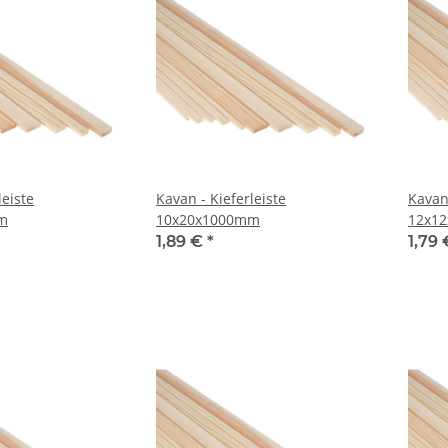
leiste
Kavan - Kieferleiste
Kavan 
m
10x20x1000mm
12x1
1,89 €
*
1,79