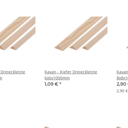
 Dreieckleiste
Kavan - Kiefer Dreieckleiste
Kavan 
m
6x6x1000mm
8x8x
1,09 €
*
2,90
2,90 