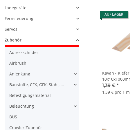
Ladegeräte
AUF LAGER
Fernsteuerung
Servos
Zubehör
Adressschilder
Airbrush
Kavan - Kiefer
Anlenkung
10x10x1000m
Baustoffe, CFK, GFK, Stahl, ...
1,39 €
*
1,39 € pro 1 m
Befestigungsmaterial
Beleuchtung
BUS
Crawler Zubehör