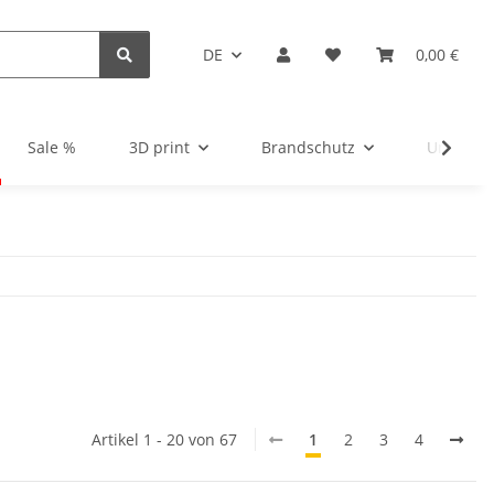
DE
0,00 €
Sale %
3D print
Brandschutz
Unsortie
Artikel 1 - 20 von 67
1
2
3
4