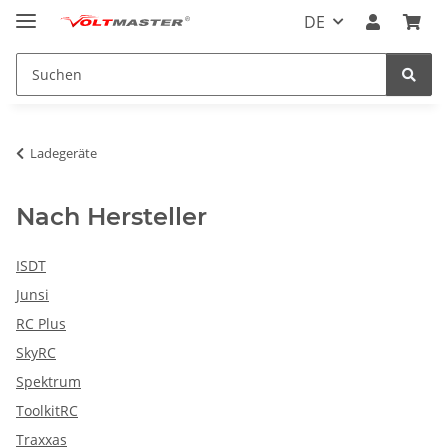
DE
Ladegeräte
Nach Hersteller
ISDT
Junsi
RC Plus
SkyRC
Spektrum
ToolkitRC
Traxxas