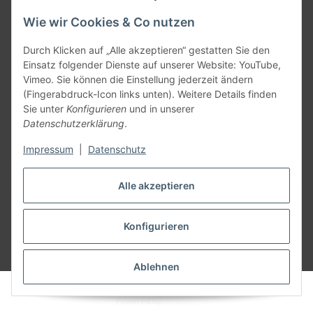
Wie wir Cookies & Co nutzen
Informationen
Durch Klicken auf „Alle akzeptieren“ gestatten Sie den
Einsatz folgender Dienste auf unserer Website: YouTube,
Allgemein
Vimeo. Sie können die Einstellung jederzeit ändern
(Fingerabdruck-Icon links unten). Weitere Details finden
Sie unter
Konfigurieren
und in unserer
Teil unseres Netzwerks:
Datenschutzerklärung
.
SmoliTec - Safety. Simplified. Worldwide. ( B2B Shop )
Impressum
|
Datenschutz
Vertrag widerrufen
Alle akzeptieren
Konfigurieren
* Alle Preise inkl. gesetzlicher USt., zzgl.
Versand
Ablehnen
© voltmaster.de
Powered by
JTL-Shop