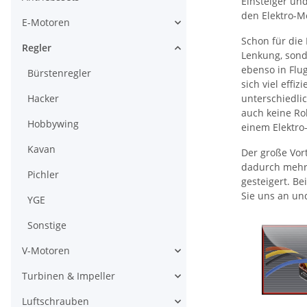
Einsteiger und
den Elektro-M
E-Motoren
Schon für die
Regler
Lenkung, sond
ebenso in Flu
Bürstenregler
sich viel effi
Hacker
unterschiedli
auch keine Ro
Hobbywing
einem Elektro
Kavan
Der große Vor
dadurch mehr 
Pichler
gesteigert. Be
Sie uns an un
YGE
Sonstige
V-Motoren
Turbinen & Impeller
Luftschrauben