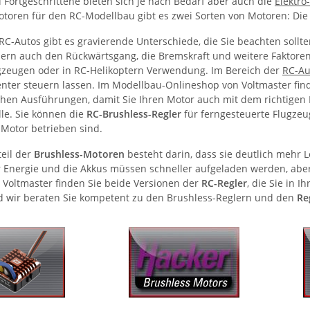
 Fortgeschrittene bieten sich je nach Bedarf aber auch die
Elektro
otoren für den RC-Modellbau gibt es zwei Sorten von Motoren: Die
 RC-Autos gibt es gravierende Unterschiede, die Sie beachten sollt
ern auch den Rückwärtsgang, die Bremskraft und weitere Faktoren
gzeugen oder in RC-Helikoptern Verwendung. Im Bereich der
RC-Au
zienter steuern lassen. Im Modellbau-Onlineshop von Voltmaster fin
chen Ausführungen, damit Sie Ihren Motor auch mit dem richtigen R
lle. Sie können die
RC-Brushless-Regler
für ferngesteuerte Flugzeug
-Motor betrieben sind.
teil der
Brushless-Motoren
besteht darin, dass sie deutlich mehr L
Energie und die Akkus müssen schneller aufgeladen werden, aber
i Voltmaster finden Sie beide Versionen der
RC-Regler
, die Sie in 
d wir beraten Sie kompetent zu den Brushless-Reglern und den
Re