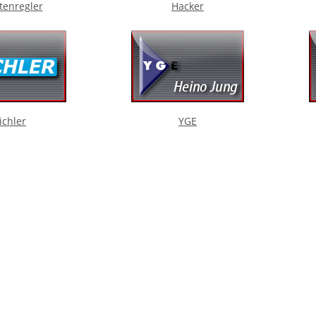
tenregler
Hacker
ichler
YGE