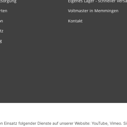
tsorgung
Eigenes Lager - schneller Vers
rten
Voltmaster in Memmingen
on
Kontakt
tz
g
en Einsatz folgender Dienste auf unserer Website: YouTube, Vimeo. S