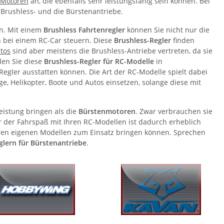
-Motoren
an, die ebenfalls sehr leistungsfähig sein können. Bei
 Brushless- und die Bürstenantriebe.
en. Mit einem
Brushless Fahrtenregler
können Sie nicht nur die
 bei einem RC-Car steuern. Diese
Brushless-Regler
finden
tos
sind aber meistens die Brushless-Antriebe vertreten, da sie
den Sie diese
Brushless-Regler für RC-Modelle
in
egler ausstatten können. Die Art der RC-Modelle spielt dabei
e, Helikopter, Boote und Autos einsetzen, solange diese mit
eistung bringen als die
Bürstenmotoren
. Zwar verbrauchen sie
 der Fahrspaß mit Ihren RC-Modellen ist dadurch erheblich
Ihren eigenen Modellen zum Einsatz bringen können. Sprechen
glern für Bürstenantriebe
.