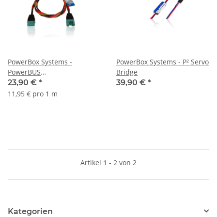
PowerBox Systems -
PowerBox Systems - P² Servo
PowerBUS
Bridge
Verbindungskabel 200cm
23,90 €
*
39,90 €
*
11,95 € pro 1 m
Artikel 1 - 2 von 2
Kategorien