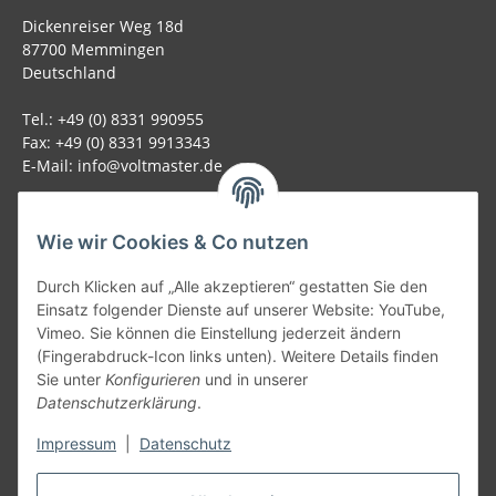
Dickenreiser Weg 18d
87700 Memmingen
Deutschland
Tel.: +49 (0) 8331 990955
Fax: +49 (0) 8331 9913343
E-Mail: info@voltmaster.de
Rechtliches
Wie wir Cookies & Co nutzen
Informationen
Durch Klicken auf „Alle akzeptieren“ gestatten Sie den
Einsatz folgender Dienste auf unserer Website: YouTube,
Allgemein
Vimeo. Sie können die Einstellung jederzeit ändern
(Fingerabdruck-Icon links unten). Weitere Details finden
Sie unter
Konfigurieren
und in unserer
Teil unseres Netzwerks:
Datenschutzerklärung
.
SmoliTec - Safety. Simplified. Worldwide. ( B2B Shop )
Impressum
|
Datenschutz
Vertrag widerrufen