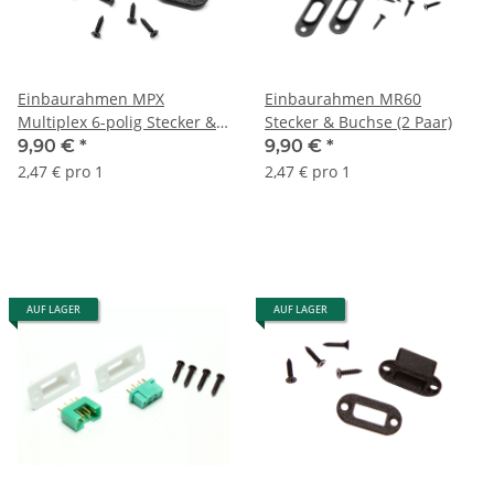
Einbaurahmen MPX
Einbaurahmen MR60
Multiplex 6-polig Stecker &
Stecker & Buchse (2 Paar)
Buchse (2 Paar) V2
9,90 €
*
9,90 €
*
2,47 € pro 1
2,47 € pro 1
AUF LAGER
AUF LAGER