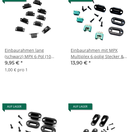
Einbaurahmen lang
Einbaurahmen mit MPX
(schwarz) MPX 6-Pol (10
Multiplex 6-polig Stecker &
Stück)
Buchse (2 Paar) V2 Set
9,95 €
*
13,90 €
*
1,00 € pro 1
AUF LAGER
AUF LAGER