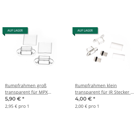
AUF LAGER
AUF LAGER
Rumpfrahmen groß
Rumpfrahmen klein
transparent für MPX
transparent für JR Stecker (2
Multiplex Stecker (2 Stück)
Stück)
5,90 €
*
4,00 €
*
2,95 € pro 1
2,00 € pro 1