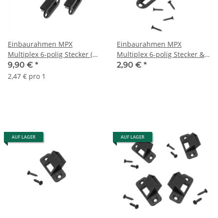
Einbaurahmen MPX
Einbaurahmen MPX
Multiplex 6-polig Stecker (4
Multiplex 6-polig Stecker &
Stück)
Buchse V2
9,90 €
*
2,90 €
*
2,47 € pro 1
AUF LAGER
AUF LAGER