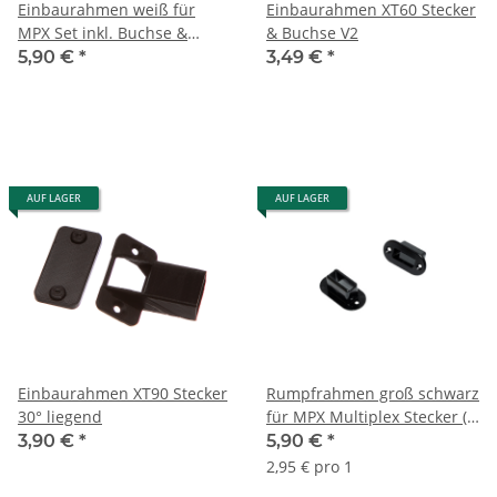
Einbaurahmen weiß für
Einbaurahmen XT60 Stecker
MPX Set inkl. Buchse &
& Buchse V2
Stecker (1 Paar)
5,90 €
*
3,49 €
*
AUF LAGER
AUF LAGER
Einbaurahmen XT90 Stecker
Rumpfrahmen groß schwarz
30° liegend
für MPX Multiplex Stecker (2
Stück)
3,90 €
*
5,90 €
*
2,95 € pro 1