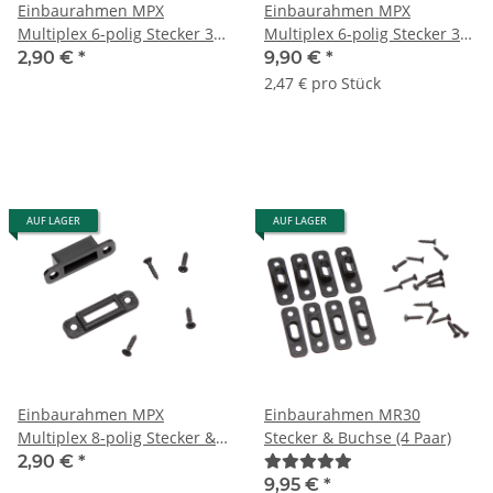
Einbaurahmen MPX
Einbaurahmen MPX
Multiplex 6-polig Stecker 30°
Multiplex 6-polig Stecker 30°
liegend
liegend (4 Stück)
2,90 €
*
9,90 €
*
2,47 € pro Stück
AUF LAGER
AUF LAGER
Einbaurahmen MPX
Einbaurahmen MR30
Multiplex 8-polig Stecker &
Stecker & Buchse (4 Paar)
Buchse
2,90 €
*
9,95 €
*