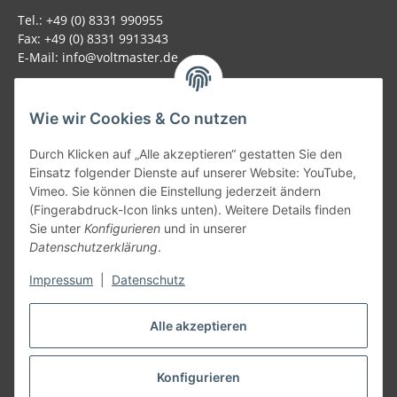
Tel.: +49 (0) 8331 990955
Fax: +49 (0) 8331 9913343
E-Mail: info@voltmaster.de
Rechtliches
Wie wir Cookies & Co nutzen
Informationen
Durch Klicken auf „Alle akzeptieren“ gestatten Sie den
Einsatz folgender Dienste auf unserer Website: YouTube,
Allgemein
Vimeo. Sie können die Einstellung jederzeit ändern
(Fingerabdruck-Icon links unten). Weitere Details finden
Sie unter
Konfigurieren
und in unserer
Teil unseres Netzwerks:
Datenschutzerklärung
.
SmoliTec - Safety. Simplified. Worldwide. ( B2B Shop )
Impressum
|
Datenschutz
Vertrag widerrufen
Alle akzeptieren
Konfigurieren