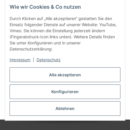
________________________________________________________
Wie wir Cookies & Co nutzen
Anschrift des/der Verbraucher(s)
Durch Klicken auf „Alle akzeptieren“ gestatten Sie den
________________________________________________________
Einsatz folgender Dienste auf unserer Website: YouTube,
Unterschrift des/der Verbraucher(s) (nur bei Mitteilung auf
Vimeo. Sie können die Einstellung jederzeit ändern
Papier)
(Fingerabdruck-Icon links unten). Weitere Details finden
_________________________
Sie unter
Konfigurieren
und in unserer
Datum
Datenschutzerklärung
.
(*) Unzutreffendes streichen
Impressum
|
Datenschutz
Alle akzeptieren
Konfigurieren
Stand: 07.08.2026, 05:39:38
Ablehnen