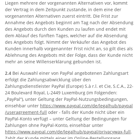
Liegen mehrere der vorgenannten Alternativen vor, kommt
der Vertrag in dem Zeitpunkt zustande, in dem eine der
vorgenannten Alternativen zuerst eintritt. Die Frist zur
Annahme des Angebots beginnt am Tag nach der Absendung
des Angebots durch den Kunden zu laufen und endet mit
dem Ablauf des fünften Tages, welcher auf die Absendung
des Angebots folgt. Nimmt der Verkäufer das Angebot des
Kunden innerhalb vorgenannter Frist nicht an, so gilt dies als
Ablehnung des Angebots mit der Folge, dass der Kunde nicht
mehr an seine Willenserklärung gebunden ist.
2.4
Bei Auswahl einer von PayPal angebotenen Zahlungsart
erfolgt die Zahlungsabwicklung über den
Zahlungsdienstleister PayPal (Europe) S.à r.l. et Cie, S.C.A., 22-
24 Boulevard Royal, L-2449 Luxemburg (im Folgenden:
„PayPal“), unter Geltung der PayPal-Nutzungsbedingungen,
einsehbar unter
https://www.paypal.com
/de
/legalhub
/paypal
/useragreement-full
oder - falls der Kunde nicht über ein
PayPal-Konto verfügt – unter Geltung der Bedingungen für
Zahlungen ohne PayPal-Konto, einsehbar unter
https://www.paypal.com
/de
/legalhub
/paypal
/privacywax-full
.
Zahlt der Kunde mittels einer im Online-Bestellvorgang