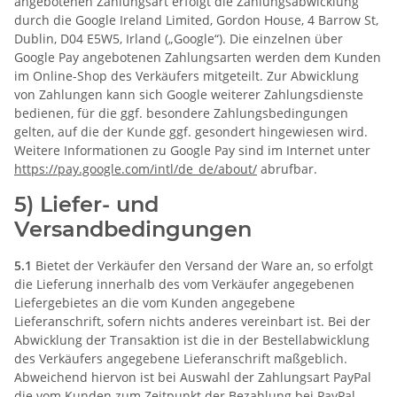
angebotenen Zahlungsart erfolgt die Zahlungsabwicklung
durch die Google Ireland Limited, Gordon House, 4 Barrow St,
Dublin, D04 E5W5, Irland („Google“). Die einzelnen über
Google Pay angebotenen Zahlungsarten werden dem Kunden
im Online-Shop des Verkäufers mitgeteilt. Zur Abwicklung
von Zahlungen kann sich Google weiterer Zahlungsdienste
bedienen, für die ggf. besondere Zahlungsbedingungen
gelten, auf die der Kunde ggf. gesondert hingewiesen wird.
Weitere Informationen zu Google Pay sind im Internet unter
https://pay.google.com
/intl
/de_de
/about
/
abrufbar.
5) Liefer- und
Versandbedingungen
5.1
Bietet der Verkäufer den Versand der Ware an, so erfolgt
die Lieferung innerhalb des vom Verkäufer angegebenen
Liefergebietes an die vom Kunden angegebene
Lieferanschrift, sofern nichts anderes vereinbart ist. Bei der
Abwicklung der Transaktion ist die in der Bestellabwicklung
des Verkäufers angegebene Lieferanschrift maßgeblich.
Abweichend hiervon ist bei Auswahl der Zahlungsart PayPal
die vom Kunden zum Zeitpunkt der Bezahlung bei PayPal