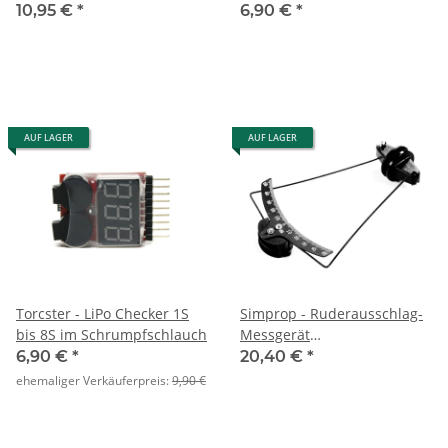
150mm Carbon Edition
10,95 €
*
6,90 €
*
AUF LAGER
AUF LAGER
Torcster - LiPo Checker 1S
Simprop - Ruderausschlag-
bis 8S im Schrumpfschlauch
Messgerät
Rudereinstelllehre Akku
6,90 €
*
20,40 €
*
throw III
ehemaliger Verkäuferpreis:
9,90 €