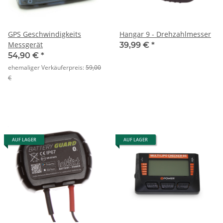
GPS Geschwindigkeits
Hangar 9 - Drehzahlmesser
Messgerät
39,99 €
*
54,90 €
*
ehemaliger Verkäuferpreis:
59,00
€
AUF LAGER
AUF LAGER