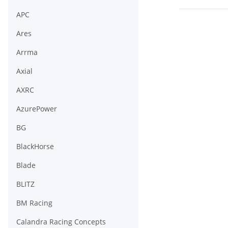
APC
Ares
Arrma
Axial
AXRC
AzurePower
BG
BlackHorse
Blade
BLITZ
BM Racing
Calandra Racing Concepts