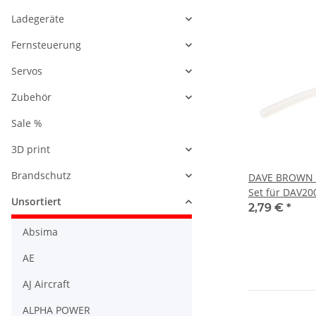
Ladegeräte
Fernsteuerung
Servos
Zubehör
Sale %
3D print
Brandschutz
DAVE BROWN -
Set für DAV20
Unsortiert
2,79 €
*
Absima
AE
AJ Aircraft
ALPHA POWER