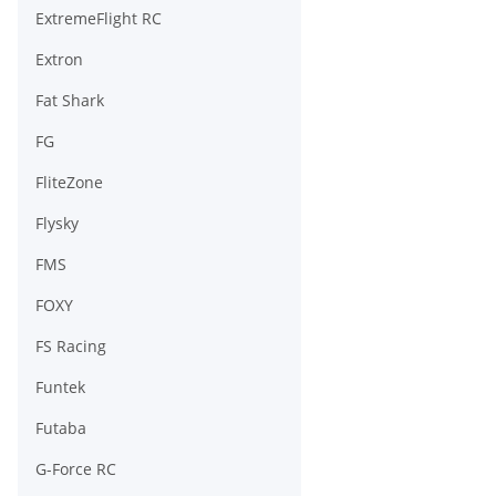
ExtremeFlight RC
Extron
Fat Shark
FG
FliteZone
Flysky
FMS
FOXY
FS Racing
Funtek
Futaba
G-Force RC