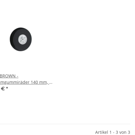
 BROWN -
umgummiräder 140 mm, 2
 (KAVDAV5755)
9 €
*
Artikel 1 - 3 von 3