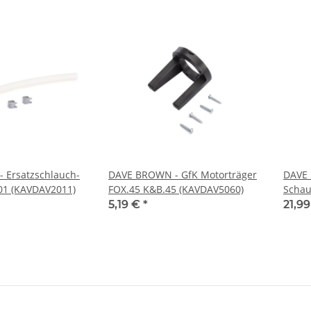
 Ersatzschlauch-
DAVE BROWN - GfK Motorträger
DAVE
01 (KAVDAV2011)
FOX.45 K&B.45 (KAVDAV5060)
Scha
stück
5,19 €
*
21,9