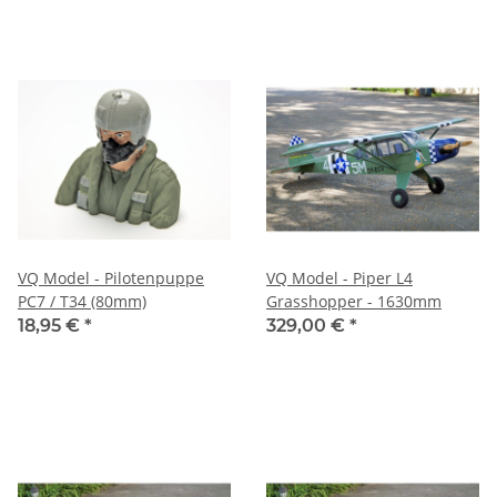
VQ Model - Pilotenpuppe
VQ Model - Piper L4
PC7 / T34 (80mm)
Grasshopper - 1630mm
18,95 €
*
329,00 €
*