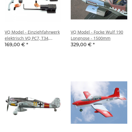
VQ Model - Einziehfahrwerk
VQ Model - Focke Wulf 190
elektrisch VQ PC7, T34,
Longnose - 1500mm
Bonanza
169,00 €
*
329,00 €
*