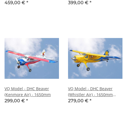
459,00 €
*
399,00 €
*
VQ Model - DHC Beaver
VQ Model - DHC Beaver
(Kenmore Air) - 1650mm
(Whistler Air) - 1650mm
(C5592)
299,00 €
*
279,00 €
*