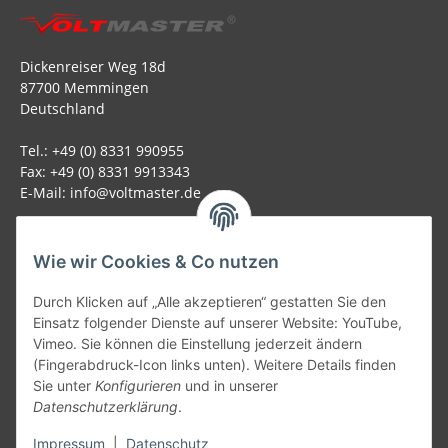
Dickenreiser Weg 18d
87700 Memmingen
Deutschland
Tel.: +49 (0) 8331 990955
Fax: +49 (0) 8331 9913343
E-Mail: info@voltmaster.de
Rechtliches
Wie wir Cookies & Co nutzen
Informationen
Durch Klicken auf „Alle akzeptieren“ gestatten Sie den
Einsatz folgender Dienste auf unserer Website: YouTube,
Allgemein
Vimeo. Sie können die Einstellung jederzeit ändern
(Fingerabdruck-Icon links unten). Weitere Details finden
Sie unter
Konfigurieren
und in unserer
Teil unseres Netzwerks:
Datenschutzerklärung
.
SmoliTec - Safety. Simplified. Worldwide. ( B2B Shop )
Impressum
|
Datenschutz