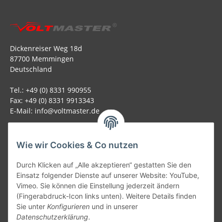
Dickenreiser Weg 18d
87700 Memmingen
Deutschland
Tel.: +49 (0) 8331 990955
Fax: +49 (0) 8331 9913343
E-Mail: info@voltmaster.de
Rechtliches
Wie wir Cookies & Co nutzen
Informationen
Durch Klicken auf „Alle akzeptieren“ gestatten Sie den
Einsatz folgender Dienste auf unserer Website: YouTube,
Allgemein
Vimeo. Sie können die Einstellung jederzeit ändern
(Fingerabdruck-Icon links unten). Weitere Details finden
Sie unter
Konfigurieren
und in unserer
Teil unseres Netzwerks:
Datenschutzerklärung
.
SmoliTec - Safety. Simplified. Worldwide. ( B2B Shop )