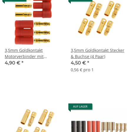
3,5mm Goldkontakt
3,5mm Goldkontakt Stecker
Motorverbinder mit
& Buchse (4 Paar)
Gehäuse Set (1 Paar)
4,90 €
*
4,50 €
*
0,56 € pro 1
AUF LAGER