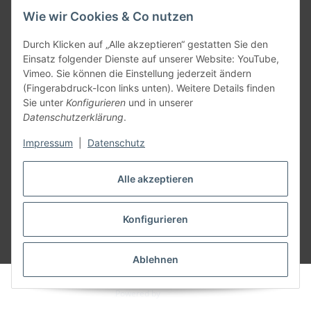
Wie wir Cookies & Co nutzen
Informationen
Durch Klicken auf „Alle akzeptieren“ gestatten Sie den
Einsatz folgender Dienste auf unserer Website: YouTube,
Allgemein
Vimeo. Sie können die Einstellung jederzeit ändern
(Fingerabdruck-Icon links unten). Weitere Details finden
Sie unter
Konfigurieren
und in unserer
Teil unseres Netzwerks:
Datenschutzerklärung
.
SmoliTec - Safety. Simplified. Worldwide. ( B2B Shop )
Impressum
|
Datenschutz
Vertrag widerrufen
Alle akzeptieren
Konfigurieren
* Alle Preise inkl. gesetzlicher USt., zzgl.
Versand
Ablehnen
© voltmaster.de
Powered by
JTL-Shop