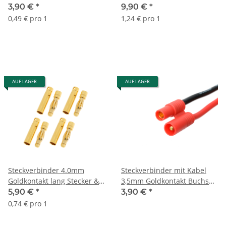
Buchse (4 Paar)
Paar)
3,90 €
*
9,90 €
*
0,49 € pro 1
1,24 € pro 1
AUF LAGER
AUF LAGER
Steckverbinder 4.0mm
Steckverbinder mit Kabel
Goldkontakt lang Stecker &
3,5mm Goldkontakt Buchse -
Buchse (4 Paar)
10cm
5,90 €
*
3,90 €
*
0,74 € pro 1