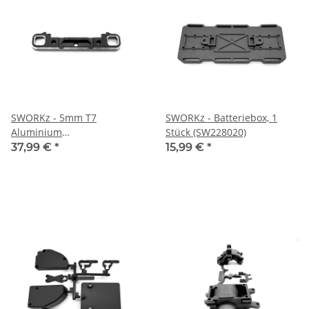
SWORKz - 5mm T7
SWORKz - Batteriebox, 1
Aluminium
Stück (SW228020)
Querlenkerhalterung vorne
37,99 €
*
15,99 €
*
unten vorne (SW338058A)