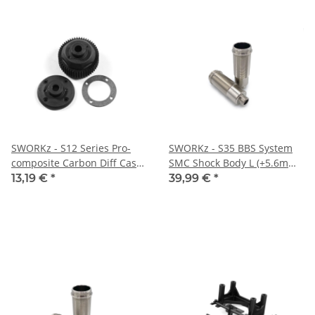
SWORKz - S12 Series Pro-
SWORKz - S35 BBS System
composite Carbon Diff Case
SMC Shock Body L (+5.6mm)
Set (SW2502402C)
(SWC330633S)
13,19 €
*
39,99 €
*