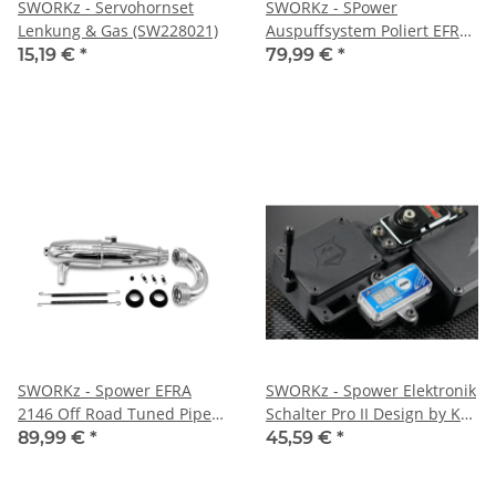
SWORKz - Servohornset
SWORKz - SPower
Lenkung & Gas (SW228021)
Auspuffsystem Poliert EFRA
2166 Off Road (SP809396)
15,19 €
*
79,99 €
*
SWORKz - Spower EFRA
SWORKz - Spower Elektronik
2146 Off Road Tuned Pipe
Schalter Pro II Design by KO
Set (Made by Hipex Italy)
Propo (SP70607)
89,99 €
*
45,59 €
*
(SP80117)