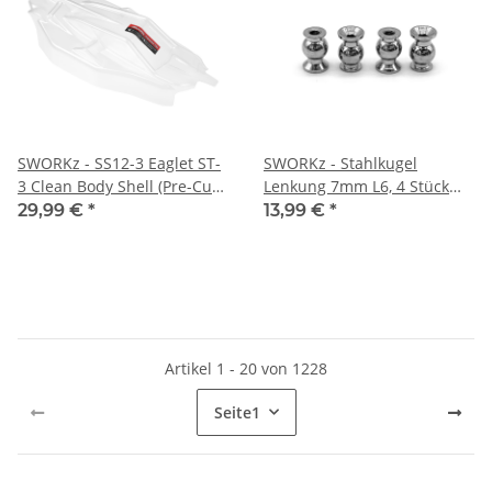
SWORKz - SS12-3 Eaglet ST-
SWORKz - Stahlkugel
3 Clean Body Shell (Pre-Cut)
Lenkung 7mm L6, 4 Stück
(SW252003C)
(SW330779)
29,99 €
*
13,99 €
*
Artikel 1 - 20 von 1228
Seite
1