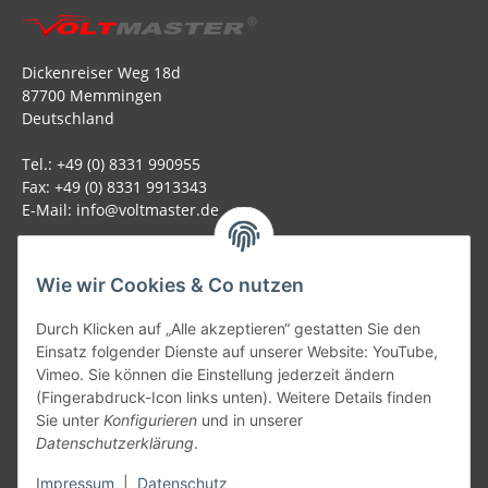
Dickenreiser Weg 18d
87700 Memmingen
Deutschland
Tel.: +49 (0) 8331 990955
Fax: +49 (0) 8331 9913343
E-Mail: info@voltmaster.de
Rechtliches
Wie wir Cookies & Co nutzen
Informationen
Durch Klicken auf „Alle akzeptieren“ gestatten Sie den
Einsatz folgender Dienste auf unserer Website: YouTube,
Allgemein
Vimeo. Sie können die Einstellung jederzeit ändern
(Fingerabdruck-Icon links unten). Weitere Details finden
Sie unter
Konfigurieren
und in unserer
Teil unseres Netzwerks:
Datenschutzerklärung
.
SmoliTec - Safety. Simplified. Worldwide. ( B2B Shop )
Impressum
|
Datenschutz