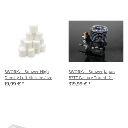
SWORKz - Spower High
SWORKz - Spower Japan
Density Luftfiltereinsätze
B7TT Factory Tuned .21
SWORKz (15 sätze) (SP60201)
Racing Engine (SP80211)
19,99 €
*
319,99 €
*