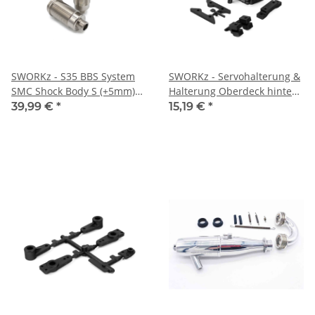
SWORKz - S35 BBS System
SWORKz - Servohalterung &
SMC Shock Body S (+5mm)
Halterung Oberdeck hinten
(SWC330634S)
(SW228018)
39,99 €
*
15,19 €
*