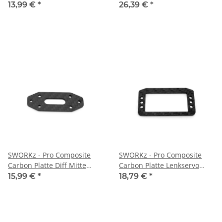
Thread Type, 4 Stück
(SW348007)
13,99 €
*
26,39 €
*
(SW330779TST)
SWORKz - Pro Composite
SWORKz - Pro Composite
Carbon Platte Diff Mitte
Carbon Platte Lenkservo
(SW348008)
(SW348009)
15,99 €
*
18,79 €
*