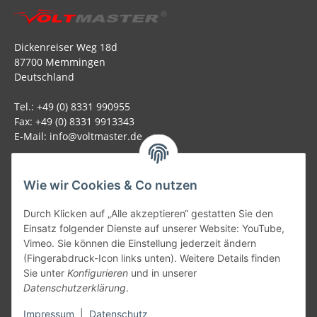
Dickenreiser Weg 18d
87700 Memmingen
Deutschland
Tel.: +49 (0) 8331 990955
Fax: +49 (0) 8331 9913343
E-Mail: info@voltmaster.de
Rechtliches
Wie wir Cookies & Co nutzen
Informationen
Durch Klicken auf „Alle akzeptieren“ gestatten Sie den
Einsatz folgender Dienste auf unserer Website: YouTube,
Allgemein
Vimeo. Sie können die Einstellung jederzeit ändern
(Fingerabdruck-Icon links unten). Weitere Details finden
Sie unter
Konfigurieren
und in unserer
Teil unseres Netzwerks:
Datenschutzerklärung
.
SmoliTec - Safety. Simplified. Worldwide. ( B2B Shop )
Impressum
|
Datenschutz