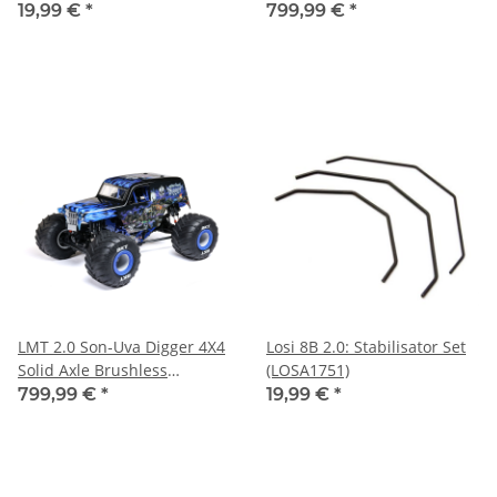
Monster Truck RTR Green -
19,99 €
*
799,99 €
*
1:8
LMT 2.0 Son-Uva Digger 4X4
Losi 8B 2.0: Stabilisator Set
Solid Axle Brushless
(LOSA1751)
Monster Truck RTR Blue -
799,99 €
*
19,99 €
*
1:8