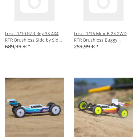
Losi - 1/10 RZR Rey 3S 4X4
Losi - 1/16 Mini-B 2S 2WD
RTR Brushless Side by Side
RTR Brushless Buggy
(LOS03029)
(Battery & Charger included)
689,99 €
*
259,99 €
*
(LOS01024)