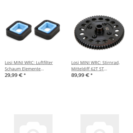
Losi MINI WRC: Luftfilter
Losi MINI WRC: Stirnrad,
Schaum Elemente
Mitteldiff 62T 5T
(LOS55005)
(LOS352001)
29,99 €
*
89,99 €
*