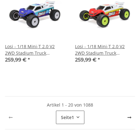
Losi - 1/18 Mini-T 2.0 V2
Losi - 1/18 Mini-T 2.0 V2
2WD Stadium Truck
2WD Stadium Truck
Brushless RTR Blue (LOS-
Brushless RTR Red (LOS-
259,99 €
*
259,99 €
*
1056T2)
1056T1)
Artikel 1 - 20 von 1088
Seite
1