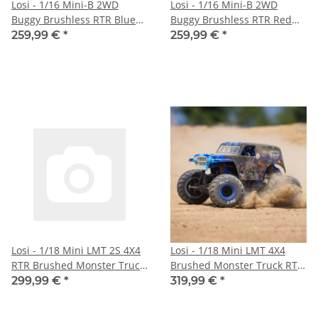
Losi - 1/16 Mini-B 2WD
Losi - 1/16 Mini-B 2WD
Buggy Brushless RTR Blue
Buggy Brushless RTR Red
(LOS01024T2)
(LOS01024T1)
259,99 €
*
259,99 €
*
Losi - 1/18 Mini LMT 2S 4X4
Losi - 1/18 Mini LMT 4X4
RTR Brushed Monster Truck
Brushed Monster Truck RTR
(Battery & Charger Included)
Son-Uva Digger
299,99 €
*
319,99 €
*
(LOS01026)
(LOS01026T2)