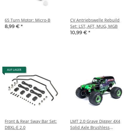
65 Turn Motor: Micro-B
CV Antriebswelle Rebuild
Set: LST, AFT, MUG, MGB
8,99 €
*
10,99 €
*
AUF LAGER
Front & Rear Sway Bar Set:
LMT 2.0 Grave Digger 4X4
DBXL-E 2.0
Solid Axle Brushless