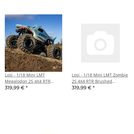
Losi - 1/18 Mini LMT
Losi - 1/18 Mini LMT Zombie
Megalodon 2S 4X4 RTR
2S 4X4 RTR Brushed
Brushed Monster Truck
Monster Truck (Battery &
319,99 €
*
319,99 €
*
(Battery & Charger Included)
Charger Included) Red
Blue (LOS01026T3)
(LOS01026T4)