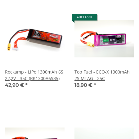
AUF LAGER
Rockamp - LiPo 1300mAh 6S
Top Fuel - ECO-X 1300mAh
22,2V - 35C (RK1300A6S35)
2S MTAG - 25C
42,90 €
*
18,90 €
*