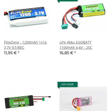
FliteZone - 1200mAh 1s1p
LiFe Akku EGOBATT
3,7V JST/BEC
1100mAh 6,6V - 25C
11,95 €
*
16,85 €
*
AUF LAGER