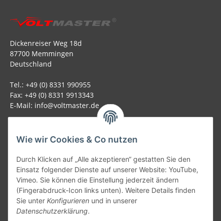
Dickenreiser Weg 18d
87700 Memmingen
Deutschland
Tel.: +49 (0) 8331 990955
Fax: +49 (0) 8331 9913343
E-Mail: info@voltmaster.de
Rechtliches
Wie wir Cookies & Co nutzen
Informationen
Durch Klicken auf „Alle akzeptieren“ gestatten Sie den
Einsatz folgender Dienste auf unserer Website: YouTube,
Allgemein
Vimeo. Sie können die Einstellung jederzeit ändern
(Fingerabdruck-Icon links unten). Weitere Details finden
Sie unter
Konfigurieren
und in unserer
Teil unseres Netzwerks:
Datenschutzerklärung
.
SmoliTec - Safety. Simplified. Worldwide. ( B2B Shop )