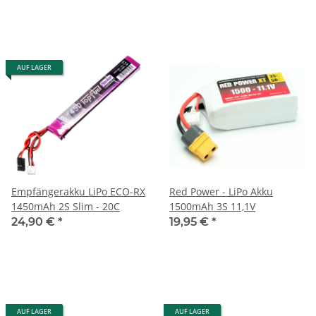
AUF LAGER
Empfängerakku LiPo ECO-RX
Red Power - LiPo Akku
1450mAh 2S Slim - 20C
1500mAh 3S 11,1V
24,90 €
*
19,95 €
*
AUF LAGER
AUF LAGER