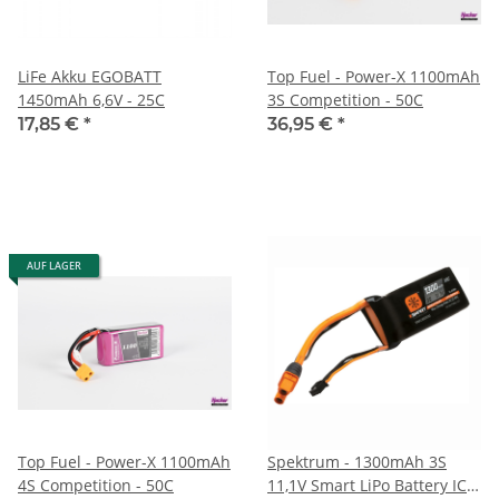
LiFe Akku EGOBATT
Top Fuel - Power-X 1100mAh
1450mAh 6,6V - 25C
3S Competition - 50C
17,85 €
*
36,95 €
*
AUF LAGER
Top Fuel - Power-X 1100mAh
Spektrum - 1300mAh 3S
4S Competition - 50C
11,1V Smart LiPo Battery IC3