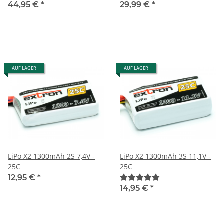
- 30C
44,95 €
*
29,99 €
*
AUF LAGER
AUF LAGER
LiPo X2 1300mAh 2S 7,4V -
LiPo X2 1300mAh 3S 11,1V -
25C
25C
12,95 €
*
14,95 €
*