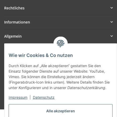
Rechtliches
Informationen
Allgemein
Teil unseres Netzwerks:
Wie wir Cookies & Co nutzen
SmoliTec - Safety. Simplified. Worldwide. ( B2B Shop )
Durch Klicken auf „Alle akzeptieren“ gestatten Sie den
Einsatz folgender Dienste auf unserer Website: YouTube,
Vertrag widerrufen
Vimeo. Sie können die Einstellung jederzeit ändern
(Fingerabdruck-Icon links unten). Weitere Details finden Sie
unter
Konfigurieren
und in unserer
Datenschutzerklärung
.
Impressum
|
Datenschutz
* Alle Preise inkl. gesetzlicher USt., zzgl.
Versand
Alle akzeptieren
© voltmaster.de