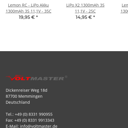
Lemon RC - LiPo Akku
LiPo X2 1300mAh 3S
Lem
1300mAh 3S 11,1V - 35C
11,1V - 25C
130
19,95 €
*
14,95 €
*
Dickenreiser Weg 18d
87700 Memmingen
Deutschland
Tel.: +49 (0) 8331 990955
Fax: +49 (0) 8331 9913343
E-Mail: info@voltmaster.de