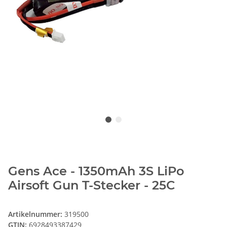
Gens Ace - 1350mAh 3S LiPo
Airsoft Gun T-Stecker - 25C
Artikelnummer:
319500
GTIN:
6928493387429