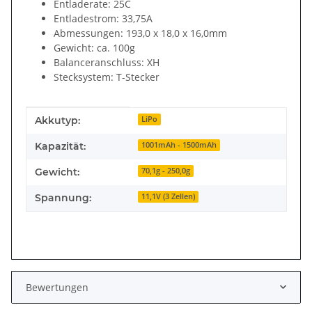
Entladerate: 25C
Entladestrom: 33,75A
Abmessungen: 193,0 x 18,0 x 16,0mm
Gewicht: ca. 100g
Balanceranschluss: XH
Stecksystem: T-Stecker
Produkteigenschaft
Wert
Akkutyp:
LiPo
Kapazität:
1001mAh - 1500mAh
Gewicht:
70,1g - 250,0g
Spannung:
11,1V (3 Zellen)
Bewertungen