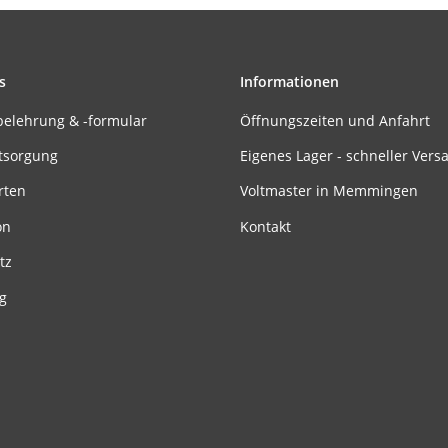
s
Informationen
belehrung & -formular
Öffnungszeiten und Anfahrt
tsorgung
Eigenes Lager - schneller Vers
rten
Voltmaster in Memmingen
on
Kontakt
tz
g