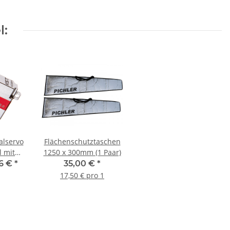
l:
alservo
Flächenschutztaschen
l mit
1250 x 300mm (1 Paar)
en
6 €
*
35,00 €
*
17,50 € pro 1