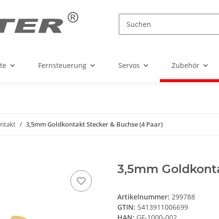
te
Fernsteuerung
Servos
Zubehör
ntakt
3,5mm Goldkontakt Stecker & Buchse (4 Paar)
3,5mm Goldkonta
Artikelnummer:
299788
GTIN:
5413911006699
HAN:
GF-1000-002