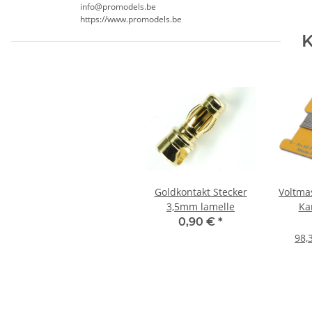
info@promodels.be
https://www.promodels.be
K
Goldkontakt Stecker
Voltmas
3,5mm lamelle
Ka
0,90 €
*
98,