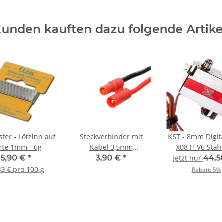
unden kauften dazu folgende Artike
ter - Lötzinn auf
Steckverbinder mit
KST - 8mm Digit
rte 1mm - 6g
Kabel 3,5mm
X08 H V6 Stah
Goldkontakt Buchse -
Servorahm
5,90 €
*
3,90 €
*
jetzt nur
44,5
10cm
33 € pro 100 g
Rabatt:
5%