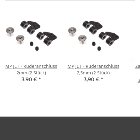
MP JET - Ruderanschluss
MP JET - Ruderanschluss
Za
2mm (2 Stück)
2,5mm (2 Stück)
3,90 €
*
3,90 €
*
3