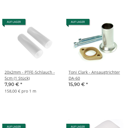
AUF LAGER
AUF LAGER
20x2mm - PTFE-Schlauch -
Toni Clark - Ansaugtrichter
5cm (1 Stück)
DA-60
7,90 €
*
15,90 €
*
158,00 € pro 1 m
AUF LAGER
AUF LAGER