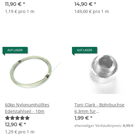
11,90 €
*
14,90 €
*
1,19 € pro 1 m
149,00 € pro 1 m
AUF LAGER
AUF LAGER
60kp Nylonumhülltes
Toni Clark - Bohrbuchse
Edelstahlseil - 10m
6,3mm für
Stiftscharnierhülsen
1,99 €
*
12,90 €
*
ehemaliger Verkäuferpreis:
6,95 €
1,29 € pro 1 m