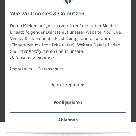
Rechtliches
Wie wir Cookies & Co nutzen
Informationen
Durch Klicken auf „Alle akzeptieren“ gestatten Sie den
Einsatz folgender Dienste auf unserer Website: YouTube,
Allgemein
Vimeo. Sie können die Einstellung jederzeit ändern
(Fingerabdruck-Icon links unten). Weitere Details finden
Sie unter
Konfigurieren
und in unserer
Teil unseres Netzwerks:
Datenschutzerklärung
.
SmoliTec - Safety. Simplified. Worldwide. ( B2B Shop )
Impressum
|
Datenschutz
Vertrag widerrufen
Alle akzeptieren
Konfigurieren
* Alle Preise inkl. gesetzlicher USt., zzgl.
Versand
Ablehnen
© voltmaster.de
Powered by
JTL-Shop