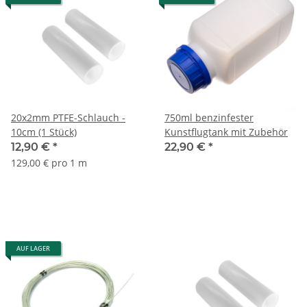
20x2mm PTFE-Schlauch -
750ml benzinfester
10cm (1 Stück)
Kunstflugtank mit Zubehör
12,90 €
*
22,90 €
*
129,00 € pro 1 m
AUF LAGER