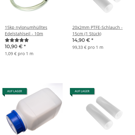
15kp nylonumhülltes
20x2mm PTFE-Schlauch -
Edelstahlseil - 10m
15cm (1 Stück)
14,90 €
*
10,90 €
*
99,33 € pro 1 m
1,09 € pro 1 m
AUF LAGER
AUF LAGER