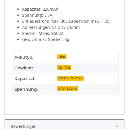
Kapazität: 220mAh
Spannung: 3,7V
Entladestrom: max. 30C Ladestrom max. = 2C
Abmessungen: 51 x 12 x 6mm
Stecker: Molex R5002
Gewicht inkl. Stecker: 6g
Produkteigenschaft
Wert
Akkutyp:
LiPo
Gewicht:
0g - 50g
Kapazität:
0mAh - 250mAh
Spannung:
3,7V (1 Zelle)
Bewertungen