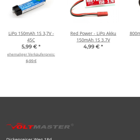
LiPo 150mAh 1S 3,7V -
Red Power - LiPo Akku
800m
45C
150mAh 1S 3.7V
5,99 €
*
4,99 €
*
ehemaliger Verkäuferpreis:
6,99 €
Dickenreiser Weg 18d