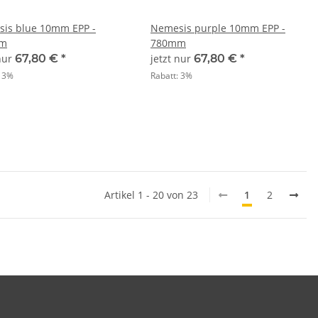
is blue 10mm EPP -
Nemesis purple 10mm EPP -
m
780mm
 nur
67,80 €
*
jetzt nur
67,80 €
*
:
3%
Rabatt:
3%
Artikel 1 - 20 von 23
1
2