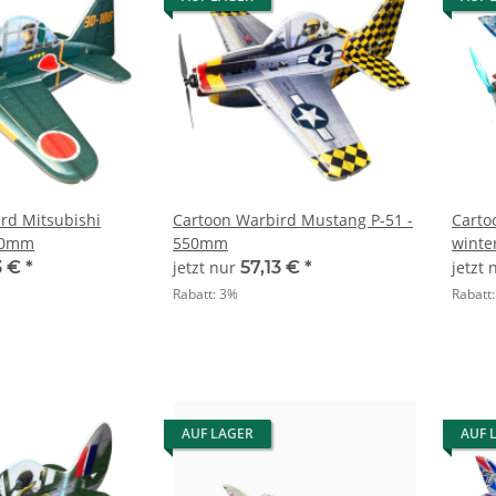
rd Mitsubishi
Cartoon Warbird Mustang P-51 -
Carto
50mm
550mm
winte
3 €
*
jetzt nur
57,13 €
*
jetzt
Rabatt:
3%
Rabatt
AUF LAGER
AUF 