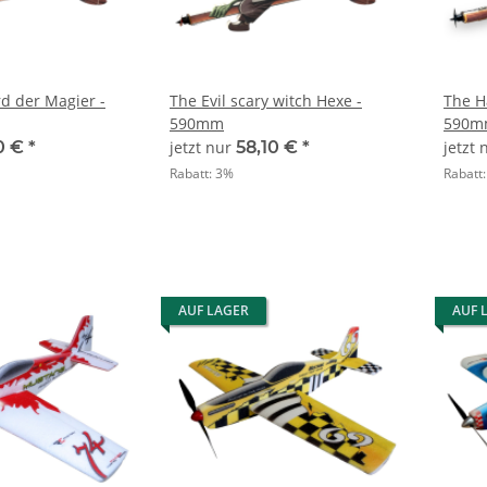
d der Magier -
The Evil scary witch Hexe -
The H
590mm
590m
0 €
*
jetzt nur
58,10 €
*
jetzt
Rabatt:
3%
Rabatt
AUF LAGER
AUF 