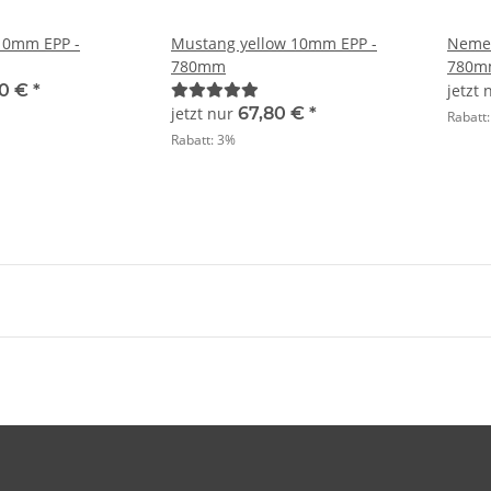
10mm EPP -
Mustang yellow 10mm EPP -
Nemes
780mm
780m
80 €
*
jetzt
jetzt nur
67,80 €
*
Rabatt
Rabatt:
3%