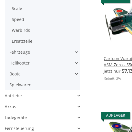
Scale
Speed
Warbirds
Ersatzteile
Fahrzeuge
Cartoon Warbi
Helikopter
A6M Zero - 5
jetzt nur
57,1
Boote
Rabatt:
3%
Spielwaren
Antriebe
Akkus
AUF LAGER
Ladegeräte
Fernsteuerung