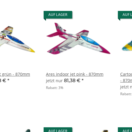
AUF LAGER
AUF 
et grün - 870mm
Ares indoor jet pink - 870mm
Cartoo
- 87
8 €
*
jetzt nur
81,38 €
*
jetzt
Rabatt:
3%
Rabatt
AUF LAGER
AUF 