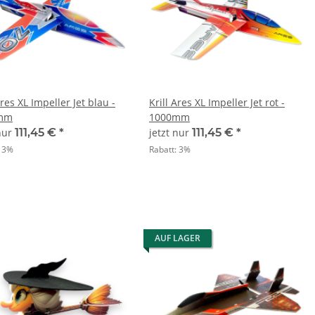
Ares XL Impeller Jet blau -
Krill Ares XL Impeller Jet rot -
mm
1000mm
 nur
111,45 €
*
jetzt nur
111,45 €
*
:
3%
Rabatt:
3%
AUF LAGER