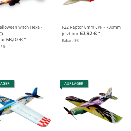
alloween witch Hexe -
F22 Raptor 8mm EPP - 730mm
m
jetzt nur
63,92 €
*
 nur
58,10 €
*
Rabatt:
3%
:
3%
LAGER
AUF LAGER