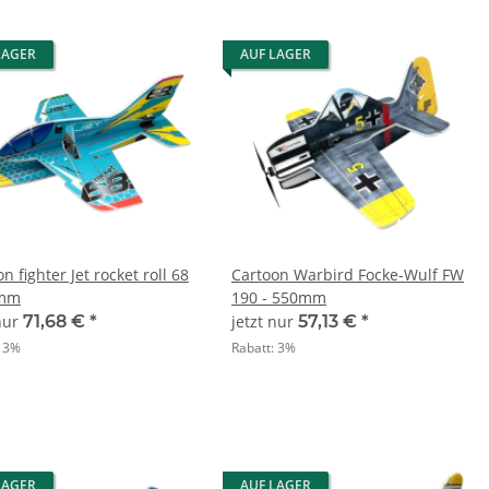
LAGER
AUF LAGER
n fighter Jet rocket roll 68
Cartoon Warbird Focke-Wulf FW
0mm
190 - 550mm
 nur
71,68 €
*
jetzt nur
57,13 €
*
:
3%
Rabatt:
3%
LAGER
AUF LAGER