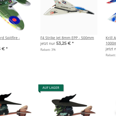
d Spitfire -
F4 Strike Jet 8mm EPP - 500mm
Krill 
1000
jetzt nur
53,25 €
*
3 €
*
jetzt
Rabatt:
3%
Rabatt
AUF LAGER