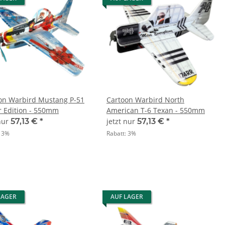
on Warbird Mustang P-51
Cartoon Warbird North
r Edition - 550mm
American T-6 Texan - 550mm
 nur
57,13 €
*
jetzt nur
57,13 €
*
:
3%
Rabatt:
3%
LAGER
AUF LAGER