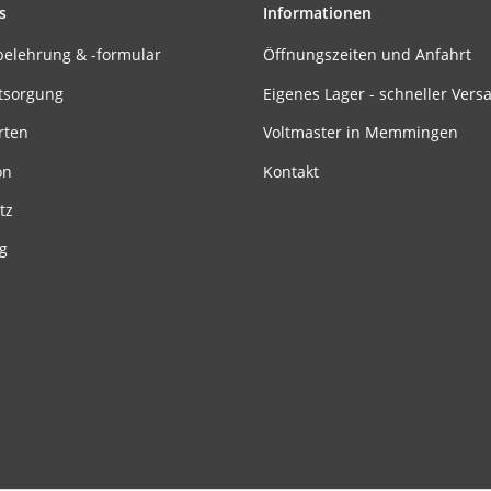
s
Informationen
belehrung & -formular
Öffnungszeiten und Anfahrt
tsorgung
Eigenes Lager - schneller Vers
rten
Voltmaster in Memmingen
on
Kontakt
tz
g