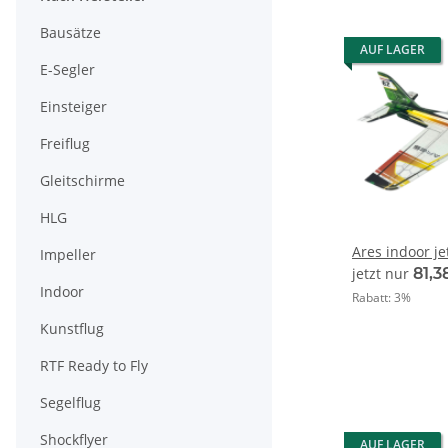
Bausätze
AUF LAGER
E-Segler
Einsteiger
Freiflug
Gleitschirme
HLG
Ares indoor j
Impeller
jetzt nur
81,3
Indoor
Rabatt:
3%
Kunstflug
RTF Ready to Fly
Segelflug
Shockflyer
AUF LAGER