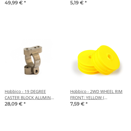
(DTXC3588)
49,99 €
*
5,19 €
*
Hobbico - 19 DEGREE
Hobbico - 2WD WHEEL RIM
CASTER BLOCK ALUMIN
FRONT: YELLOW (
(TD330327)
(TD510018)
28,09 €
*
7,59 €
*