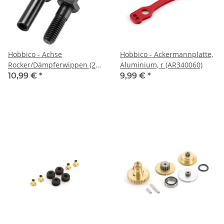
Hobbico - Achse
Hobbico - Ackermannplatte,
Rocker/Dämpferwippen (2
Aluminium, r (AR340060)
(AR330362)
10,99 €
*
9,99 €
*