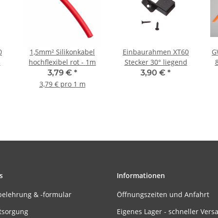
0
1,5mm² Silikonkabel
Einbaurahmen XT60
G
d
hochflexibel rot - 1m
Stecker 30° liegend
3,79 €
*
3,90 €
*
3,79 € pro 1 m
s
Informationen
belehrung & -formular
Öffnungszeiten und Anfahrt
tsorgung
Eigenes Lager - schneller Vers