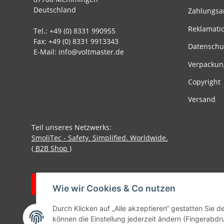
Deutschland
Zahlungsa
Reklamati
Tel.: +49 (0) 8331 990955
Fax: +49 (0) 8331 9913343
Datenschu
E-Mail: info@voltmaster.de
Verpackun
Copyright
Versand
Teil unseres Netzwerks:
SmoliTec - Safety. Simplified. Worldwide.
( B2B Shop )
Vertrag widerrufen
Wie wir Cookies & Co nutzen
Durch Klicken auf „Alle akzeptieren“ gestatten Sie d
können die Einstellung jederzeit ändern (Fingerabdru