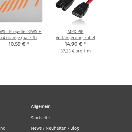
WS - Propeller GWS H
MPX-PIK
8x4 orange (pack 6+1
Verlängerungskabel
FREE) (3EL2050v)
2,5mm² - 40cm
10,59 €
*
14,90 €
*
37,25 € pro 1 m
Allgemein
Startseite
and
News / Neuheiten / Blog