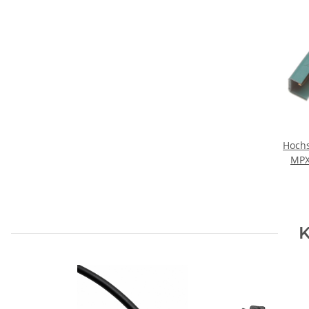
Hochs
MPX
K