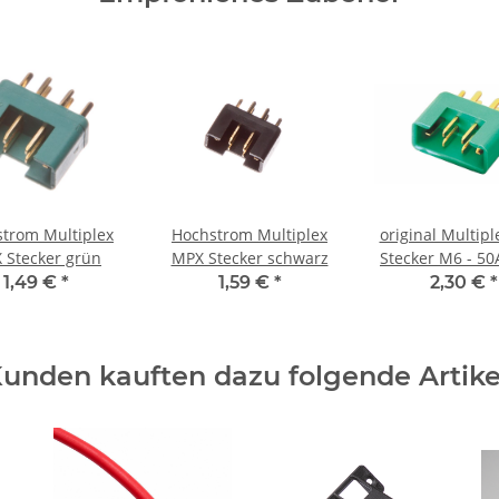
trom Multiplex
Hochstrom Multiplex
original Multip
 Stecker grün
MPX Stecker schwarz
Stecker M6 - 5
1,49 €
*
1,59 €
*
2,30 €
*
unden kauften dazu folgende Artike