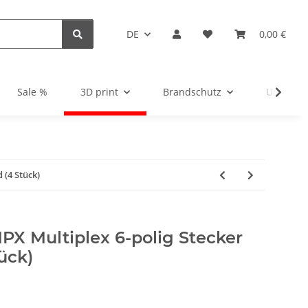
DE
0,00 €
Sale %
3D print
Brandschutz
Unsortie
 (4 Stück)
X Multiplex 6-polig Stecker
ück)