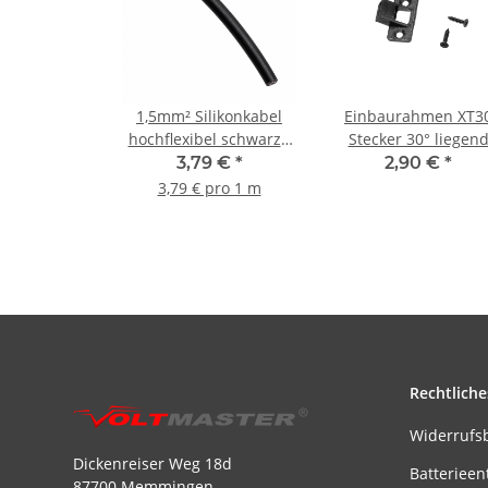
1,5mm² Silikonkabel
Einbaurahmen XT3
hochflexibel schwarz -
Stecker 30° liegen
1m
3,79 €
*
2,90 €
*
3,79 € pro 1 m
Rechtliche
Widerrufs
Dickenreiser Weg 18d
Batterieen
87700 Memmingen