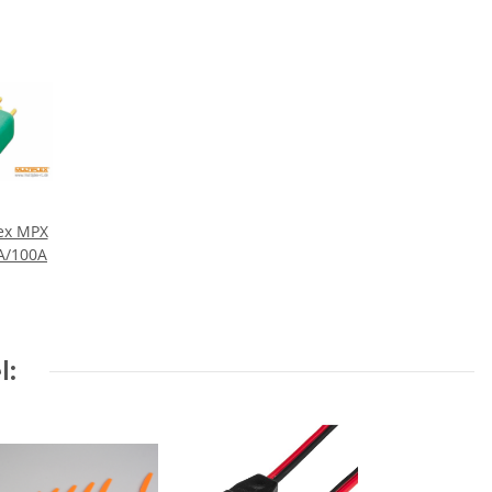
lex MPX
0A/100A
l: