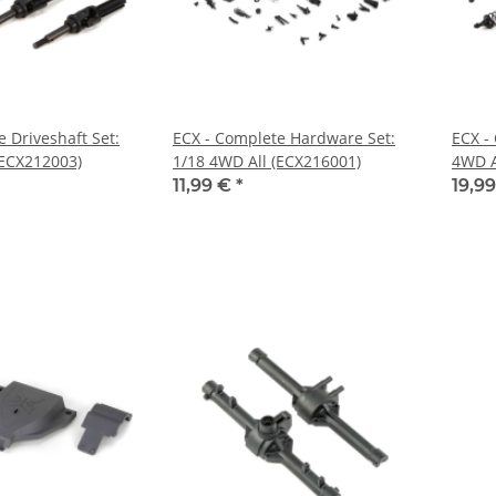
 Driveshaft Set:
ECX - Complete Hardware Set:
ECX -
(ECX212003)
1/18 4WD All (ECX216001)
4WD A
11,99 €
*
19,9