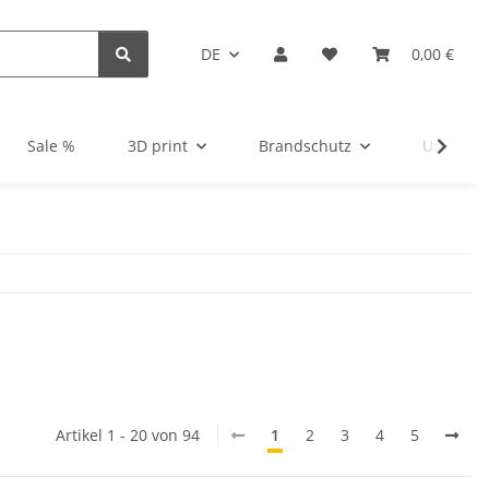
DE
0,00 €
Sale %
3D print
Brandschutz
Unsortie
Artikel 1 - 20 von 94
1
2
3
4
5