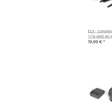
ECX - Complete
1/18 4WD All 
19,99 €
*