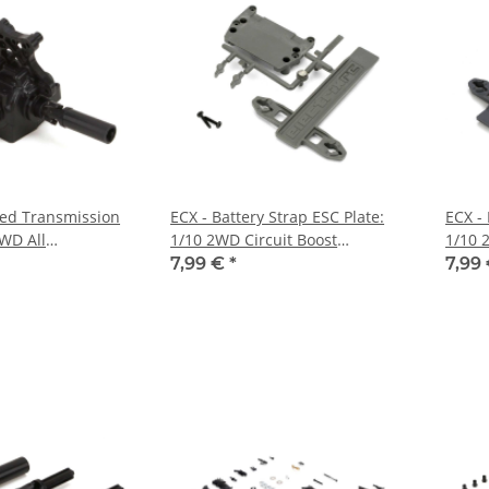
ed Transmission
ECX - Battery Strap ESC Plate:
ECX - 
4WD All
1/10 2WD Circuit Boost
1/10 
(ECX1088)
(ECX2
7,99 €
*
7,99