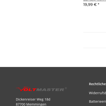
(ECX211014)
19,99 €
*
Rechtliche
Widerrufs
Dickenreiser Weg 18d
Batterieen
87700 Memmingen