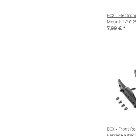
ECX - Electron
Mount: 1/10 
Torment (ECX
7,99 €
*
ECX - Front Re
Barrage Kit/R