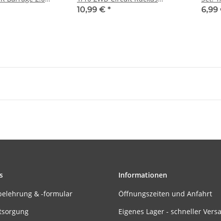
Torment (ECX1018)
(ECX2
10,99 €
*
6,99
s
Informationen
belehrung & -formular
Öffnungszeiten und Anfahrt
tsorgung
Eigenes Lager - schneller Vers