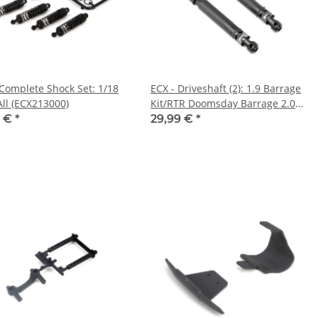
 Complete Shock Set: 1/18
ECX - Driveshaft (2): 1.9 Barrage
ll (ECX213000)
Kit/RTR Doomsday Barrage 2.0
(ECX212021)
9 €
*
29,99 €
*