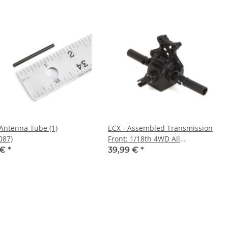
 Antenna Tube (1)
ECX - Assembled Transmission
087)
Front: 1/18th 4WD All
(ECX212000)
 €
*
39,99 €
*