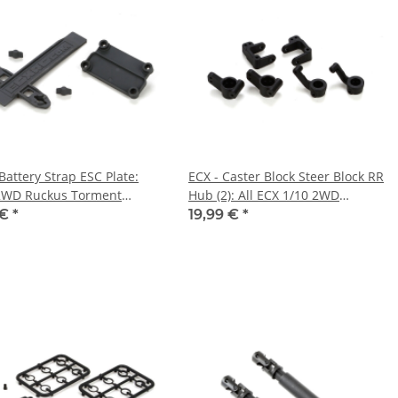
Battery Strap ESC Plate:
ECX - Caster Block Steer Block RR
2WD Ruckus Torment
Hub (2): All ECX 1/10 2WD
31003)
(ECX234000)
 €
*
19,99 €
*