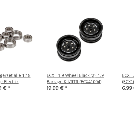
erset alle 1:18
ECX - 1.9 Wheel Black (2): 1.9
ECX -
 Electrix
Barrage Kit/RTR (ECX41004)
(ECX1
9 €
*
19,99 €
*
6,99