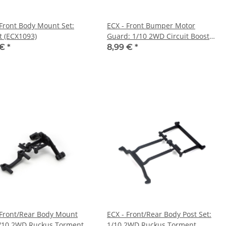
 Front Body Mount Set:
ECX - Front Bumper Motor
t (ECX1093)
Guard: 1/10 2WD Circuit Boost
(ECX231000)
 €
*
8,99 €
*
 Front/Rear Body Mount
ECX - Front/Rear Body Post Set:
1/10 2WD Ruckus Torment
1/10 2WD Ruckus Torment