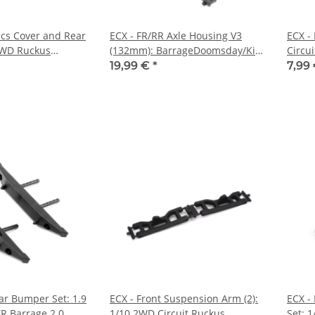
ics Cover and Rear
ECX - FR/RR Axle Housing V3
ECX -
2WD Ruckus
(132mm): BarrageDoomsday/Kit
Circui
2011)
(ECX222000)
19,99 €
*
7,99
ar Bumper Set: 1.9
ECX - Front Suspension Arm (2):
ECX -
TR Barrage 2.0
1/10 2WD Circuit Ruckus
Set: 