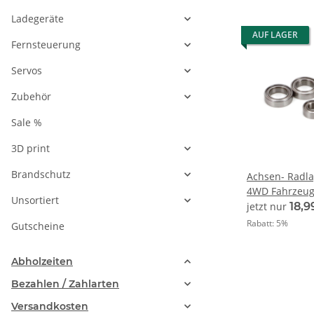
Ladegeräte
AUF LAGER
Fernsteuerung
Servos
Zubehör
Sale %
3D print
Brandschutz
Achsen- Radlag
4WD Fahrzeuge
Unsortiert
jetzt nur
18,9
Rabatt:
5%
Gutscheine
Abholzeiten
Bezahlen / Zahlarten
Versandkosten