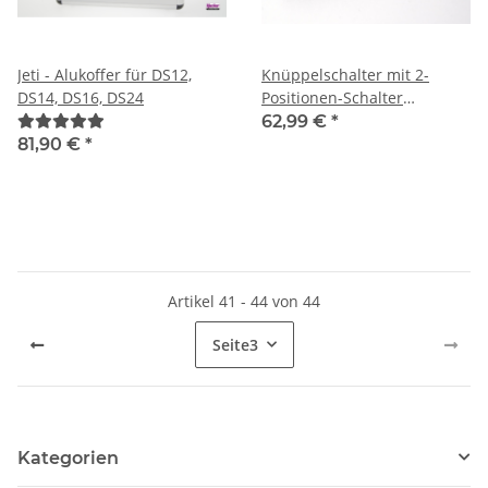
Jeti - Alukoffer für DS12,
Knüppelschalter mit 2-
DS14, DS16, DS24
Positionen-Schalter
(schwarz)
62,99 €
*
81,90 €
*
Artikel 41 - 44 von 44
Seite
3
Kategorien