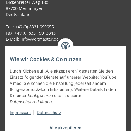
Dickenreiser Weg 18d
87700 Memmingen
Deutschland
Tel.: +49 (0) 8331 990955
Fax: +49 (0) 8331 9913343
E-Mail: info@voltmaster.de
Rechtliches
Wie wir Cookies & Co nutzen
Informationen
Durch Klicken auf „Alle akzeptieren“ gestatten Sie den
Einsatz folgender Dienste auf unserer Website: YouTube,
Allgemein
Vimeo. Sie können die Einstellung jederzeit ändern
(Fingerabdruck-Icon links unten). Weitere Details finden
Sie unter
Konfigurieren
und in unserer
Teil unseres Netzwerks:
Datenschutzerklärung
.
SmoliTec - Safety. Simplified. Worldwide. ( B2B Shop )
Impressum
|
Datenschutz
Vertrag widerrufen
Alle akzeptieren