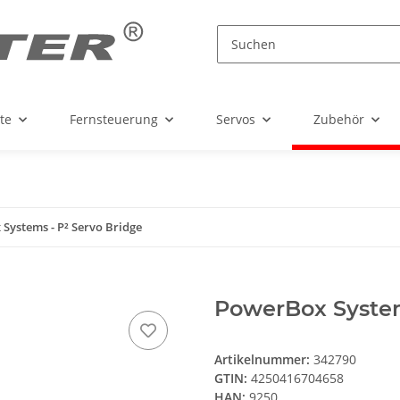
te
Fernsteuerung
Servos
Zubehör
Systems - P² Servo Bridge
PowerBox System
Artikelnummer:
342790
GTIN:
4250416704658
HAN:
9250