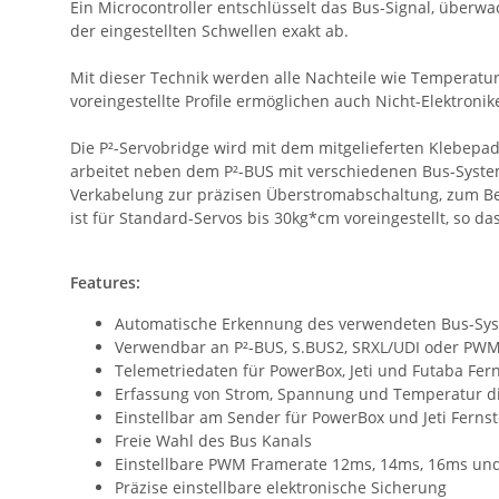
Ein Microcontroller entschlüsselt das Bus-Signal, überw
der eingestellten Schwellen exakt ab.
Mit dieser Technik werden alle Nachteile wie Temperatu
voreingestellte Profile ermöglichen auch Nicht-Elektronik
Die P²-Servobridge wird mit dem mitgelieferten Klebepad
arbeitet neben dem P²-BUS mit verschiedenen Bus-Syste
Verkabelung zur präzisen Überstromabschaltung, zum Be
ist für Standard-Servos bis 30kg*cm voreingestellt, so 
Features:
Automatische Erkennung des verwendeten Bus-Sy
Verwendbar an P²-BUS, S.BUS2, SRXL/UDI oder PW
Telemetriedaten für PowerBox, Jeti und Futaba Fe
Erfassung von Strom, Spannung und Temperatur di
Einstellbar am Sender für PowerBox und Jeti Fern
Freie Wahl des Bus Kanals
Einstellbare PWM Framerate 12ms, 14ms, 16ms un
Präzise einstellbare elektronische Sicherung