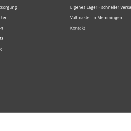
tsorgung
Eigenes Lager - schneller Vers
rten
Voltmaster in Memmingen
on
Kontakt
tz
g