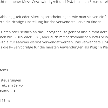
acht mit hoher Mess-Geschwindigkeit und Präzision den Strom dire
rabhängigkeit oder Alterungserscheinungen, wie man sie von einfa
ern die richtige Einstellung für das verwendete Servo zu finden.
 unten oder seitlich an das Servogehäuse geklebt und nimmt dort 
men wie S.BUS oder SRXL, aber auch mit herkömmlichen PWM Servo
ispiel für Fahrwerkservos verwendet werden. Das verwendete Eing
dass die P²-Servobridge für die meisten Anwendungen als Plug ´n P
stems
M
rnsteuerungen
rekt am Servo
steuerungen
d 18ms