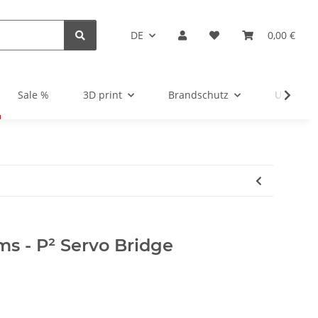
DE
0,00 €
Sale %
3D print
Brandschutz
Unsortie
s - P² Servo Bridge