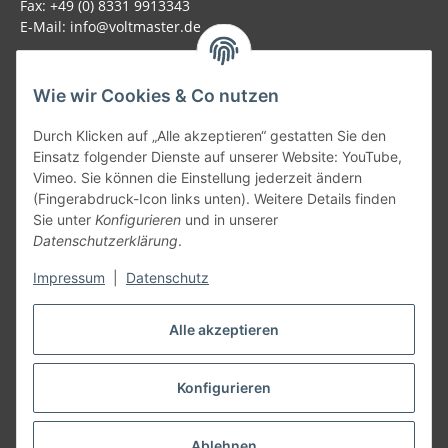
Fax: +49 (0) 8331 9913343
E-Mail: info@voltmaster.de
Rechtliches
Wie wir Cookies & Co nutzen
Informationen
Durch Klicken auf „Alle akzeptieren“ gestatten Sie den
Einsatz folgender Dienste auf unserer Website: YouTube,
Allgemein
Vimeo. Sie können die Einstellung jederzeit ändern
(Fingerabdruck-Icon links unten). Weitere Details finden
Sie unter
Konfigurieren
und in unserer
Teil unseres Netzwerks:
Datenschutzerklärung
.
SmoliTec - Safety. Simplified. Worldwide. ( B2B Shop )
Impressum
|
Datenschutz
Vertrag widerrufen
Alle akzeptieren
Konfigurieren
* Alle Preise inkl. gesetzlicher USt., zzgl.
Versand
Ablehnen