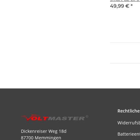
30C
49,99 €
*
Rechtliche
Widerrufs
Dickenreiser Weg 18d
Batterieen
87700 Memmingen