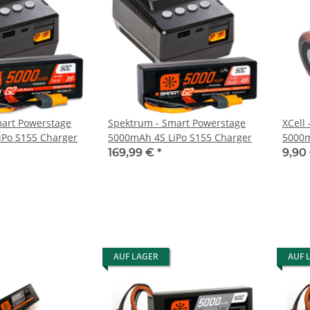
art Powerstage
Spektrum - Smart Powerstage
XCell 
iPo S155 Charger
5000mAh 4S LiPo S155 Charger
5000
169,99 €
*
9,90
AUF LAGER
AUF 