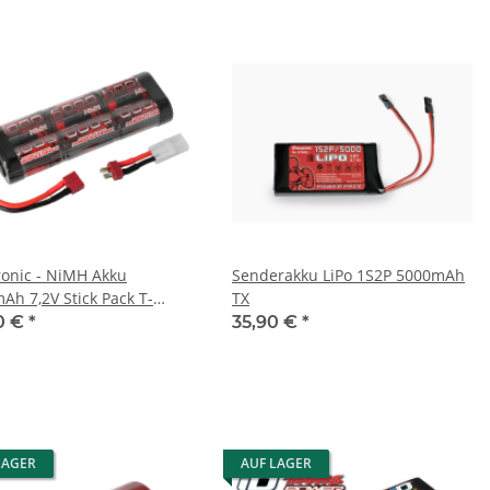
ronic - NiMH Akku
Senderakku LiPo 1S2P 5000mAh
Ah 7,2V Stick Pack T-
TX
er & Tamiya
0 €
*
35,90 €
*
LAGER
AUF LAGER