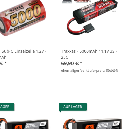
- Sub-C Einzelzelle 1,2V -
Traxxas - 5000mAh 11,1V 3S -
mAh
25C
 €
*
69,90 €
*
ehemaliger Verkäuferpreis:
85,52 €
LAGER
AUF LAGER