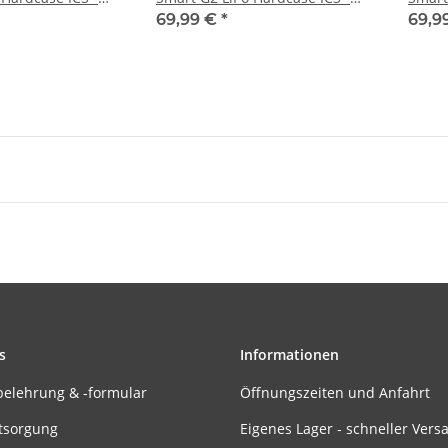
30C
30C
69,99 €
*
69,9
s
Informationen
belehrung & -formular
Öffnungszeiten und Anfahrt
tsorgung
Eigenes Lager - schneller Vers