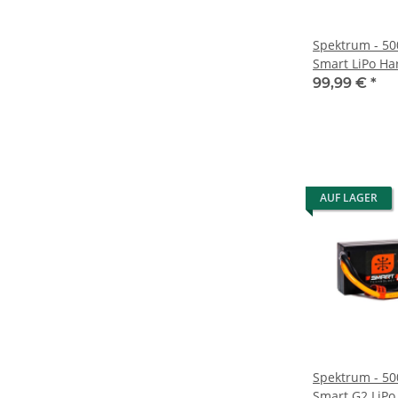
Spektrum - 5
Smart LiPo Ha
99,99 €
*
AUF LAGER
Spektrum - 50
Smart G2 LiPo