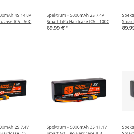
000mAh 4S 14,8V
Spektrum - 5000mAh 2S 7,4V
Spekt
rdcase IC5 - 50C
Smart LiPo Hardcase IC5 - 100C
Smart
69,99 €
*
89,9
00mAh 2S 7,4V
Spektrum - 5000mAh 3S 11.1V
Spekt
 Hardcase IC3 -
Smart G2 LiPo Hardcase IC3 -
Smart