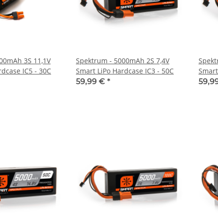
000mAh 3S 11,1V
Spektrum - 5000mAh 2S 7,4V
Spekt
rdcase IC5 - 30C
Smart LiPo Hardcase IC3 - 50C
Smart
59,99 €
*
59,9