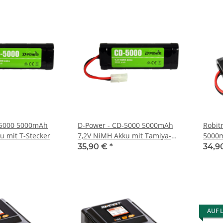
-5000 5000mAh
D-Power - CD-5000 5000mAh
Robit
u mit T-Stecker
7,2V NiMH Akku mit Tamiya-
5000m
Stecker
Steck
35,90 €
*
34,9
AUF 