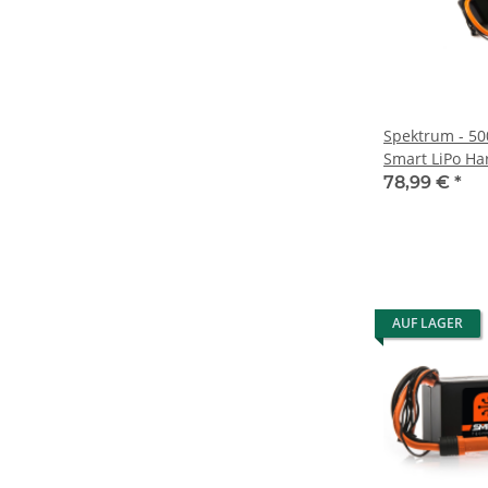
Spektrum - 5
Smart LiPo Ha
78,99 €
*
AUF LAGER