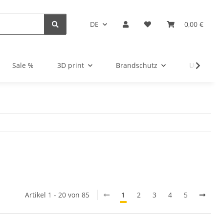
DE
0,00 €
Sale %
3D print
Brandschutz
Unsortie
Artikel 1 - 20 von 85
1
2
3
4
5